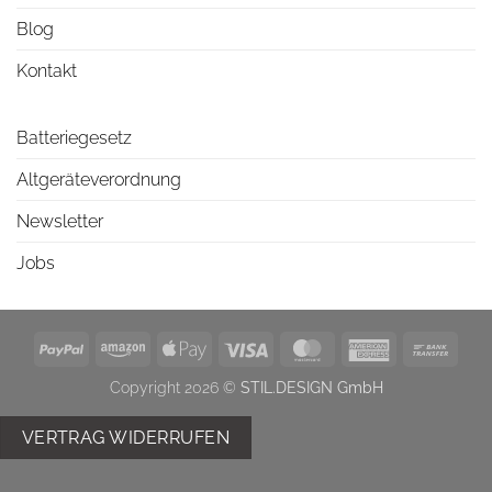
Blog
Kontakt
Batteriegesetz
Altgeräteverordnung
Newsletter
Jobs
PayPal
Amazon
Apple
Visa
MasterCard
American
Bank
Pay
Express
Trans
Copyright 2026 ©
STIL.DESIGN GmbH
VERTRAG WIDERRUFEN