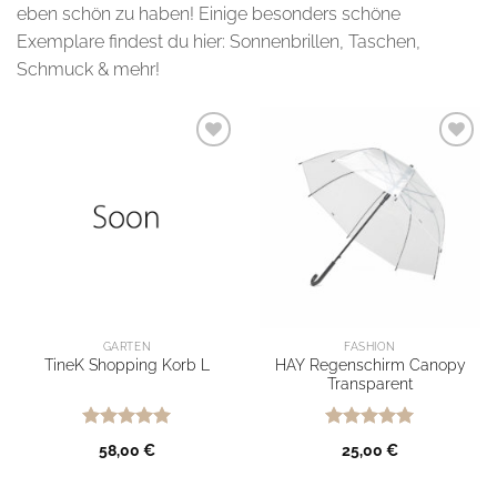
eben schön zu haben! Einige besonders schöne
Exemplare findest du hier: Sonnenbrillen, Taschen,
Schmuck & mehr!
Ab auf
Ab auf
meine
meine
Wunschliste
Wunschliste
GARTEN
FASHION
HAY Regenschirm Canopy
TineK Shopping Korb L
Transparent
Bewertet
Bewertet
58,00
€
25,00
€
mit
5
von
mit
5
von
5
5