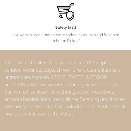
Safety first!
SSL verschlüsselt und Serverstandort in Deutschland für einen
sicheren Einkauf
STIL – ist nicht allein Ausdruck unserer Philosophie,
sondern verbindet zugleich vier für uns elementare und
untrennbare Aspekte: STYLE , TASTE, INTERIOR
und LIVING. Bei uns werdet Ihr fündig, wenn Ihr auf der
Suche nach zeitlosen, Einrichtungsideen, mal etwas
anderen Inspirationen, persönlicher Beratung und frischen
Wohndesigns seid. Habt ein individuelles Einkaufserlebnis
in unserem finessenreichen Store.