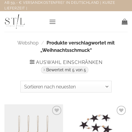
Zum
AB 59,- € VERSANDKOSTENFREI* IN DEUTSCHLAND | KURZE
LIEFERZEIT |
Inhalt
springen
Webshop
/
Produkte verschlagwortet mit
„Weihnachtsschmuck“
AUSWAHL EINSCHRÄNKEN
Bewertet mit 5 von 5
Ab auf
Ab auf
meine
meine
Wunschliste
Wunschliste