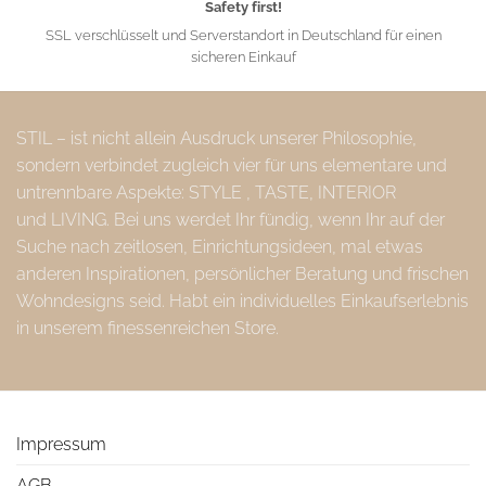
Safety first!
SSL verschlüsselt und Serverstandort in Deutschland für einen
sicheren Einkauf
STIL – ist nicht allein Ausdruck unserer Philosophie,
sondern verbindet zugleich vier für uns elementare und
untrennbare Aspekte: STYLE , TASTE, INTERIOR
und LIVING. Bei uns werdet Ihr fündig, wenn Ihr auf der
Suche nach zeitlosen, Einrichtungsideen, mal etwas
anderen Inspirationen, persönlicher Beratung und frischen
Wohndesigns seid. Habt ein individuelles Einkaufserlebnis
in unserem finessenreichen Store.
Impressum
AGB