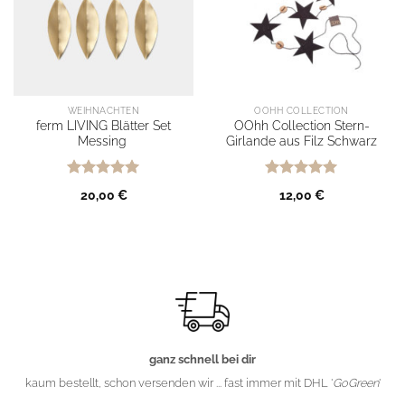
WEIHNACHTEN
OOHH COLLECTION
ferm LIVING Blätter Set
OOhh Collection Stern-
Messing
Girlande aus Filz Schwarz
Bewertet
Bewertet
20,00
€
12,00
€
mit
5
von
mit
5
von
5
5
ganz schnell bei dir
kaum bestellt, schon versenden wir ... fast immer mit DHL '
GoGreen
'