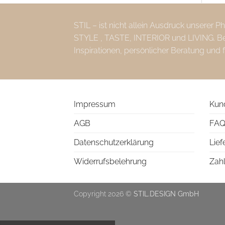
STIL – ist nicht allein Ausdruck unserer 
STYLE , TASTE, INTERIOR und LIVING. Bei 
Inspirationen, persönlicher Beratung und 
Impressum
Kun
AGB
FAQ
Datenschutzerklärung
Lief
Widerrufsbelehrung
Zah
Copyright 2026 ©
STIL.DESIGN GmbH