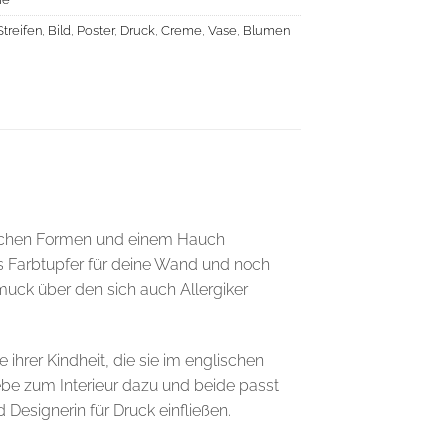
Streifen
,
Bild
,
Poster
,
Druck
,
Creme
,
Vase
,
Blumen
rischen Formen und einem Hauch
s Farbtupfer für deine Wand und noch
uck über den sich auch Allergiker
 ihrer Kindheit, die sie im englischen
be zum Interieur dazu und beide passt
d Designerin für Druck einfließen.