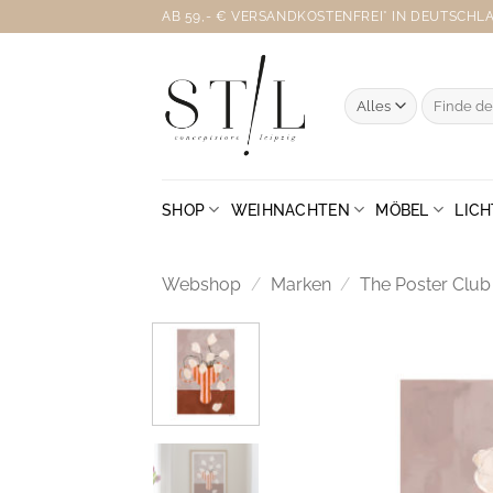
Zum
AB 59,- € VERSANDKOSTENFREI* IN DEUTSCHLAN
Inhalt
springen
Suche
nach:
SHOP
WEIHNACHTEN
MÖBEL
LICH
Webshop
/
Marken
/
The Poster Club