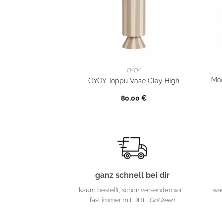
OYOY
Moe
OYOY Toppu Vase Clay High
80,00
€
ganz schnell bei dir
kaum bestellt, schon versenden wir ...
wa
fast immer mit DHL '
GoGreen
'