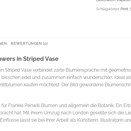
Schlagwörter:
Print
,
NEN
BEWERTUNGEN (0)
owers in Striped Vase
s in Striped Vase verbindet zarte Blumensprache mit geomet
ein bisschen edel und zusammen einfach wunderschön. Ideal al
chnittblumen kaufen möchtest. Der Bild gewordene Blumenschm
 für Frankie Penwill Blumen und allgemein die Botanik. Ein Erbe
acht hat. Mit ihrem Umzug nach London gesellte sich die Lie
lüsse lässt sie bei ihrer Arbeit als Künstlerin, Illustratorin un