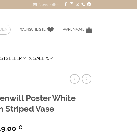
Newsletter
DEN
WUNSCHLISTE
WARENKORB
ESTSELLER
% SALE %
enwill Poster White
n Striped Vase
49,00
€