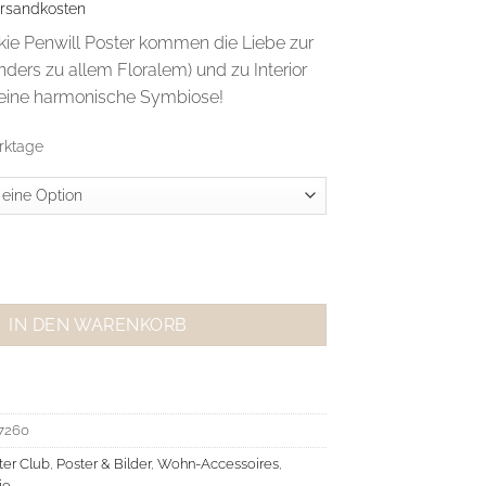
rsandkosten
kie Penwill Poster kommen die Liebe zur
ders zu allem Floralem) und zu Interior
eine harmonische Symbiose!
rktage
oster White Flowers in Striped Vase Menge
IN DEN WARENKORB
7260
ter Club
,
Poster & Bilder
,
Wohn-Accessoires
,
ie