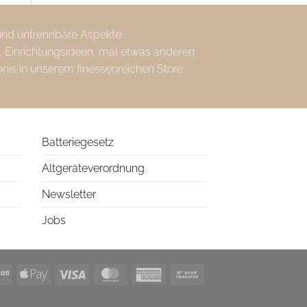
 und untrennbare Aspekte:
, Einrichtungsideen, mal etwas anderen
bnis in unserem finessenreichen Store.
Batteriegesetz
Altgeräteverordnung
Newsletter
Jobs
l
Amazon
Apple
Visa
MasterCard
American
Bank
Pay
Express
Transfer