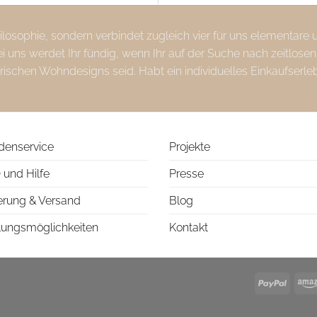
Philosophie, sondern verbindet zugleich vier für uns elementare
uns werdet Ihr fündig, wenn Ihr auf der Suche nach zeitlosen
frischen Wohndesigns seid. Habt ein individuelles Einkaufserle
denservice
Projekte
 und Hilfe
Presse
erung & Versand
Blog
lungsmöglichkeiten
Kontakt
PayPa