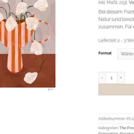
inkl. MwSt.
zzgl.
Ve
Bei diesem Fran
Natur (und beson
zusammen. Für 
Lieferzeit:
2 - 3 We
Format
Frankie Penwill P
Artikelnummer:
PC1
Kategorien:
The Pos
Dekoration
,
Papeter