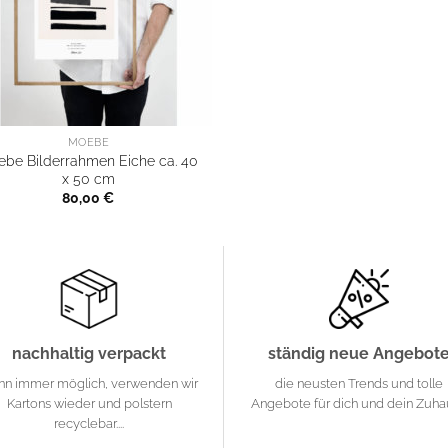
MOEBE
be Bilderrahmen Eiche ca. 40
x 50 cm
80,00
€
nachhaltig verpackt
ständig neue Angebot
nn immer möglich, verwenden wir
die neusten Trends und tolle
Kartons wieder und polstern
Angebote für dich und dein Zuh
recyclebar....