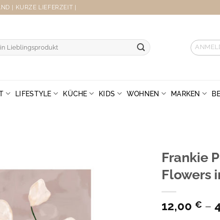
D | KURZE LIEFERZEIT |
ANMEL
T
LIFESTYLE
KÜCHE
KIDS
WOHNEN
MARKEN
B
Frankie P
Flowers i
12,00
–
€