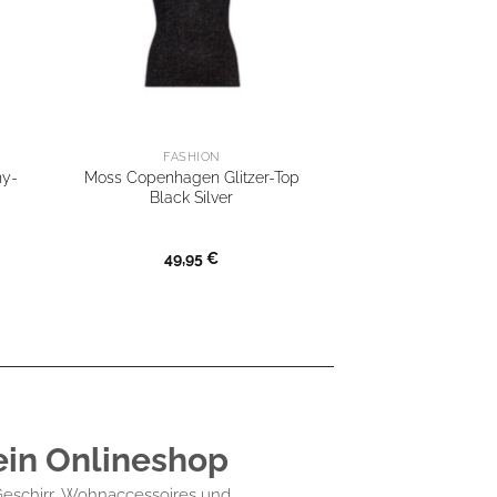
FASHION
hy-
Moss Copenhagen Glitzer-Top
Black Silver
49,95
€
ein Onlineshop
Geschirr, Wohnaccessoires und