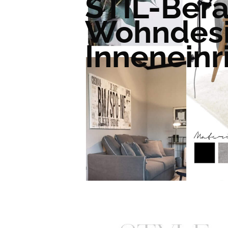
STIL-Ber
Wohndes
Inneneinr