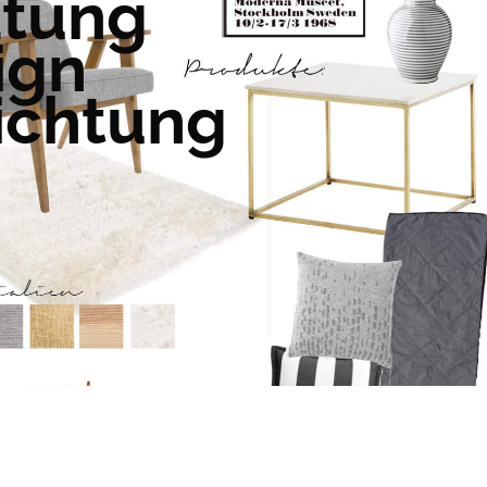
atung
ign
ichtung