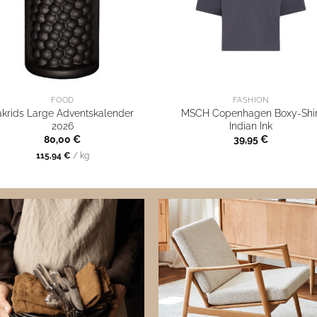
FOOD
FASHION
akrids Large Adventskalender
MSCH Copenhagen Boxy-Shir
2026
Indian Ink
80,00
€
39,95
€
115,94
€
/
kg