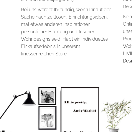
Deko
Bei uns werdet Ihr fündig, wenn Ihr auf der
Kein
Suche nach zeitlosen, Einrichtungsideen,
Onli
mal etwas anderen Inspirationen,
uns
persönlicher Beratung und frischen
Pro
Wohndesigns seid. Habt ein individuelles
Woh
Einkaufserlebnis in unserem
LIV
finessenreichen Store.
Desi