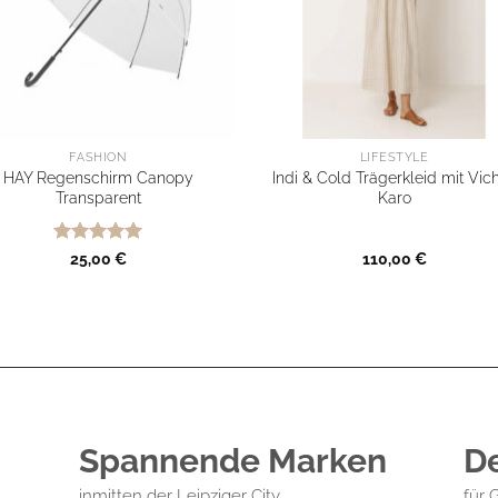
FASHION
LIFESTYLE
HAY Regenschirm Canopy
Indi & Cold Trägerkleid mit Vic
Transparent
Karo
Bewertet
25,00
€
110,00
€
mit
5
von
5
Spannende Marken
D
inmitten der Leipziger City
für 