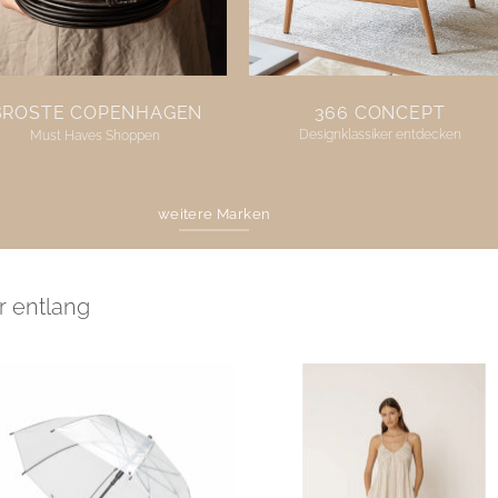
BROSTE COPENHAGEN
366 CONCEPT
Designklassiker entdecken
Must Haves Shoppen
weitere Marken
r entlang