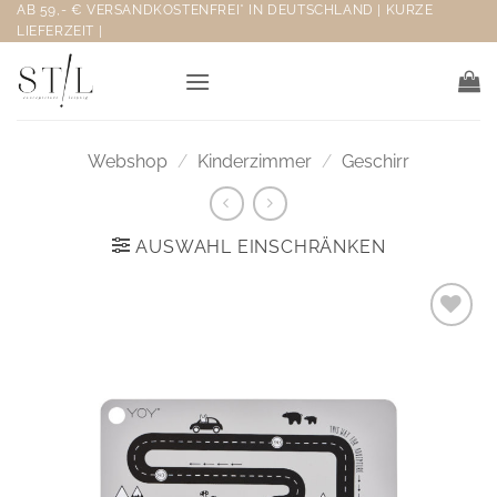
Zum
AB 59,- € VERSANDKOSTENFREI* IN DEUTSCHLAND | KURZE
LIEFERZEIT |
Inhalt
springen
Webshop
/
Kinderzimmer
/
Geschirr
AUSWAHL EINSCHRÄNKEN