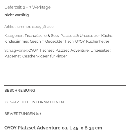
Lieferzeit:
2 - 3 Werktage
Nicht vorrätig
Artikelnummer:
1100956-202
Kategorien:
Tischwäsche & Sets
,
Platzsets & Untersetzer
,
Küche
,
Kinderzimmer
,
Geschirr
,
Gedeckter Tisch
,
OYOY
,
Küchenhelfer
Schlagwörter:
OYOY
,
Tischset
,
Platzset
,
Adventure
,
Untersetzer
,
Placemat
,
Geschenkideen für Kinder
BESCHREIBUNG
ZUSÄTZLICHE INFORMATIONEN
BEWERTUNGEN (0)
OYOY Platzset Adventure ca. L 45 x B 34 cm