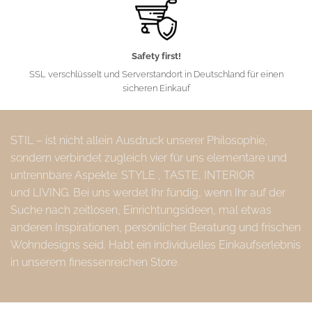
Safety first!
SSL verschlüsselt und Serverstandort in Deutschland für einen
sicheren Einkauf
STIL – ist nicht allein Ausdruck unserer Philosophie,
sondern verbindet zugleich vier für uns elementare und
untrennbare Aspekte: STYLE , TASTE, INTERIOR
und LIVING. Bei uns werdet Ihr fündig, wenn Ihr auf der
Suche nach zeitlosen, Einrichtungsideen, mal etwas
anderen Inspirationen, persönlicher Beratung und frischen
Wohndesigns seid. Habt ein individuelles Einkaufserlebnis
in unserem finessenreichen Store.