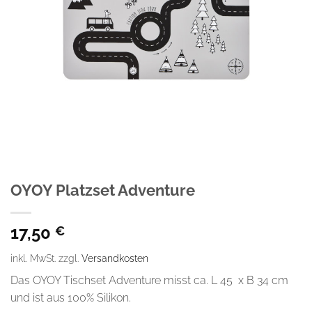
OYOY Platzset Adventure
17,50
€
inkl. MwSt.
zzgl.
Versandkosten
Das OYOY Tischset Adventure misst ca. L 45 x B 34 cm
und ist aus 100% Silikon.