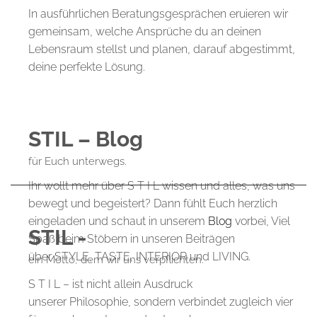
In ausführlichen Beratungsgesprächen eruieren wir
gemeinsam, welche Ansprüche du an deinen
Lebensraum stellst und planen, darauf abgestimmt,
deine perfekte Lösung.
STIL – Blog
für Euch unterwegs.
Ihr wollt mehr über S T I L wissen und alles, was uns
bewegt und begeistert? Dann fühlt Euch herzlich
eingeladen und schaut in unserem
Blog
vorbei, Viel
STIL -
Spaß beim Stöbern in unseren Beiträgen
über STYLE, TASTE, INTERIOR und LIVING.
ein Motto, dem wir uns verpflichten.
S T I L – ist nicht allein Ausdruck
unserer Philosophie, sondern verbindet zugleich vier