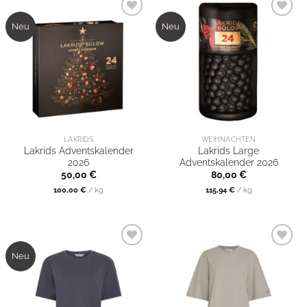
Neu
Neu
LAKRIDS
WEIHNACHTEN
Lakrids Adventskalender
Lakrids Large
2026
Adventskalender 2026
50,00
€
80,00
€
100,00
€
/
kg
115,94
€
/
kg
Neu