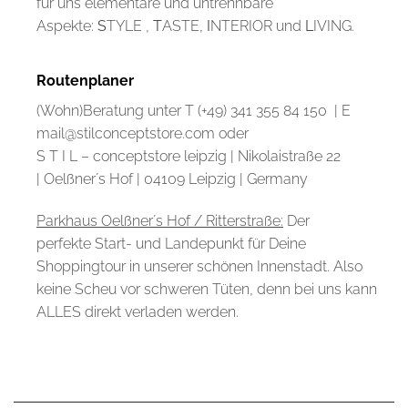
für uns elementare und untrennbare
Aspekte:
S
TYLE ,
T
ASTE,
I
NTERIOR und
L
IVING.
Routenplaner
(Wohn)Beratung unter T (+49) 341 355 84 150 | E
mail@stilconceptstore.com oder
S T I L – conceptstore leipzig | Nikolaistraße 22
| Oelßner´s Hof | 04109 Leipzig | Germany
Parkhaus Oelßner´s Hof / Ritterstraße:
Der
perfekte Start- und Landepunkt für Deine
Shoppingtour in unserer schönen Innenstadt. Also
keine Scheu vor schweren Tüten, denn bei uns kann
ALLES direkt verladen werden.