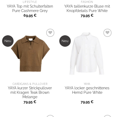
und Eleganz
LIFESTYLE
FASHION
Selbstverzehr und
YAYA Top mit Schulterfalten
YAYA taillenkurze Bluse mit
ausstrahlt.
Pure Cashmere Grey
Knopfdetails Pure White
als Geschenk.
69,95
€
79,95
€
Jetzt inspirieren
Trau dich!
Neu
Neu
CARDIGANS & PULLOVER
YAYA
YAYA kurzer Strickpullover
YAYA locker geschnittenes
mit Kragen Teak Brown
Hemd Pure White
Melange
79,95
€
79,95
€