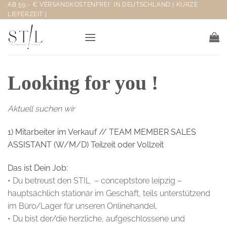
Zum
AB 59,- € VERSANDKOSTENFREI* IN DEUTSCHLAND | KURZE
LIEFERZEIT |
Inhalt
springen
Looking for you !
Aktuell suchen wir
1) Mitarbeiter im Verkauf //
TEAM MEMBER SALES
ASSISTANT (W/M/D)
Teilzeit oder Vollzeit
Das ist Dein Job:
• Du betreust den STIL – conceptstore leipzig –
hauptsächlich stationär im Geschäft, teils unterstützend
im Büro/Lager für unseren Onlinehandel.
• Du bist der/die herzliche, aufgeschlossene und