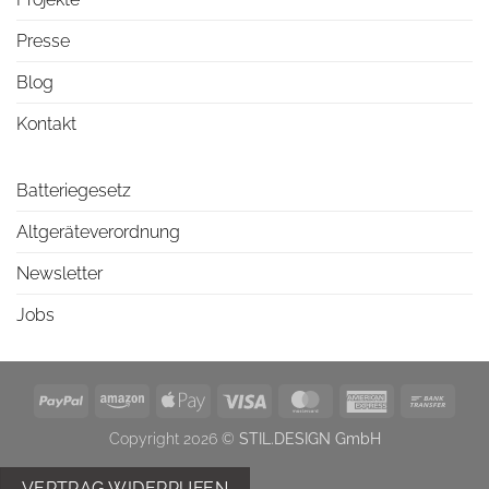
Presse
Blog
Kontakt
Batteriegesetz
Altgeräteverordnung
Newsletter
Jobs
PayPal
Amazon
Apple
Visa
MasterCard
American
Bank
Pay
Express
Trans
Copyright 2026 ©
STIL.DESIGN GmbH
VERTRAG WIDERRUFEN