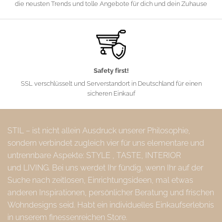
die neusten Trends und tolle Angebote für dich und dein Zuhause
Safety first!
SSL verschlüsselt und Serverstandort in Deutschland für einen
sicheren Einkauf
STIL – ist nicht allein Ausdruck unserer Philosophie,
sondern verbindet zugleich vier für uns elementare und
untrennbare Aspekte: STYLE , TASTE, INTERIOR
und LIVING. Bei uns werdet Ihr fündig, wenn Ihr auf der
Suche nach zeitlosen, Einrichtungsideen, mal etwas
anderen Inspirationen, persönlicher Beratung und frischen
Wohndesigns seid. Habt ein individuelles Einkaufserlebnis
in unserem finessenreichen Store.