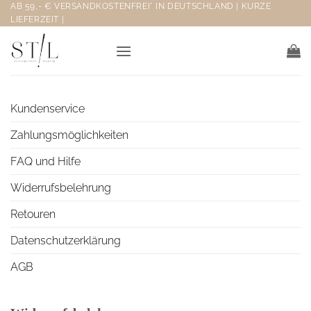
Zum
AB 59,- € VERSANDKOSTENFREI* IN DEUTSCHLAND | KURZE
LIEFERZEIT |
Inhalt
springen
Kundenservice
Zahlungsmöglichkeiten
FAQ und Hilfe
Widerrufsbelehrung
Retouren
Datenschutzerklärung
AGB