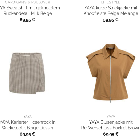
CARDIGANS & PULLOVER
LIFESTYLE
YA Sweatshirt mit geknotetem
YAYA kurze Strickjacke mit
Rückendetail Milk Beige
Knopfleiste Beige Melange
69,95
€
59,95
€
YAYA
YAYA
YAYA Karierter Hosenrock in
YAYA Blusenjacke mit
Wickeloptik Beige Dessin
Reißverschluss Foxtrot Brow
69,95
€
69,95
€