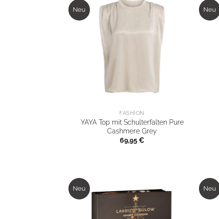
Neu
Neu
FASHION
YAYA Top mit Schulterfalten Pure
Cashmere Grey
69,95
€
Neu
Neu