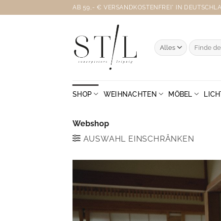
Zum
AB 59,- € VERSANDKOSTENFREI* IN DEUTSCHLAN
Inhalt
springen
Suche
nach:
SHOP
WEIHNACHTEN
MÖBEL
LICH
Webshop
AUSWAHL EINSCHRÄNKEN
Mach's 
Mo