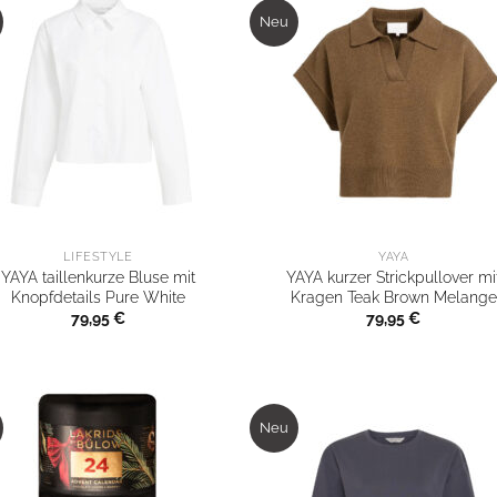
Neu
LIFESTYLE
YAYA
YAYA taillenkurze Bluse mit
YAYA kurzer Strickpullover mi
Knopfdetails Pure White
Kragen Teak Brown Melange
79,95
€
79,95
€
Neu