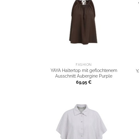
FASHION
YAYA Haltertop mit geflochtenem
Y
Ausschnitt Aubergine Purple
69,95
€