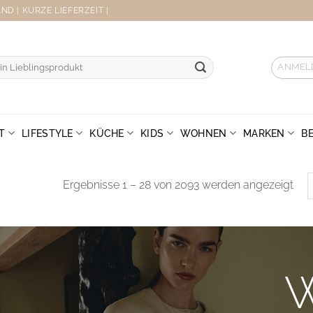
D | KURZE LIEFERZEIT |
ANMEL
T
LIFESTYLE
KÜCHE
KIDS
WOHNEN
MARKEN
B
Sor
Ergebnisse 1 – 28 von 2093 werden angezeigt
by
late
dir gemütlich
ebe