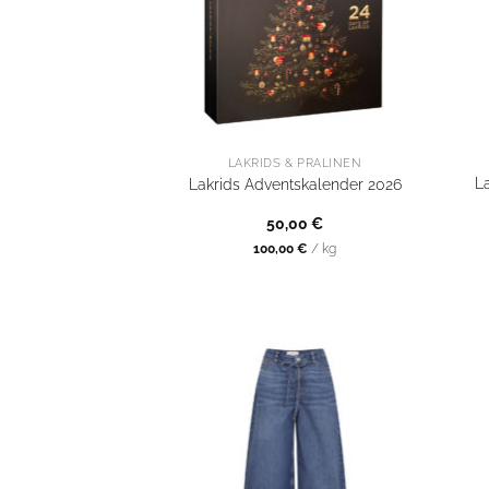
LAKRIDS & PRALINEN
L
Lakrids Adventskalender 2026
50,00
€
100,00
€
/
kg