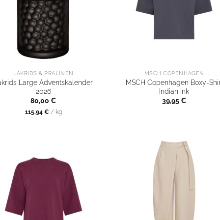
LAKRIDS & PRALINEN
MSCH COPENHAGEN
akrids Large Adventskalender
MSCH Copenhagen Boxy-Shir
2026
Indian Ink
80,00
€
39,95
€
115,94
€
/
kg