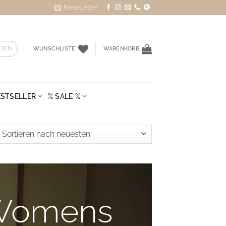
Newsletter
DEN
WUNSCHLISTE
WARENKORB
ESTSELLER
% SALE %
ted
st
Womens