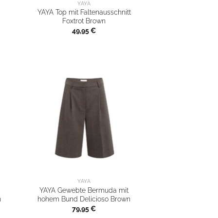
YAYA
YAYA Top mit Faltenausschnitt
Foxtrot Brown
49,95
€
YAYA
YAYA Gewebte Bermuda mit
n
hohem Bund Delicioso Brown
79,95
€