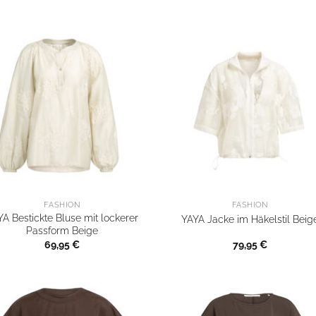
FASHION
FASHION
YA Bestickte Bluse mit lockerer
YAYA Jacke im Häkelstil Beig
Passform Beige
69,95
€
79,95
€