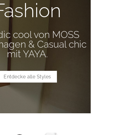
Fashion
LOW
dic cool von MOSS
schenk.
agen & Casual chic
mit YAYA.
Entdecke alle Styles