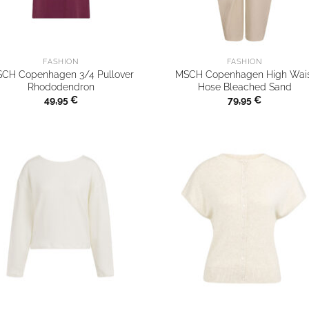
FASHION
FASHION
CH Copenhagen 3/4 Pullover
MSCH Copenhagen High Wais
Rhododendron
Hose Bleached Sand
49,95
€
79,95
€