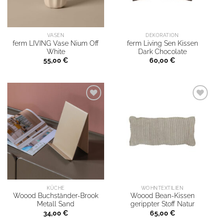
VASEN
DEKORATION
ferm LIVING Vase Nium Off
ferm Living Sen Kissen
White
Dark Chocolate
55,00
€
60,00
€
KÜCHE
WOHNTEXTILIEN
Woood Buchständer-Brook
Woood Bean-Kissen
Metall Sand
gerippter Stoff Natur
34,00
€
65,00
€