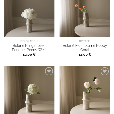
DEKORATION
BOTANÉ
Botané Pfingstrosen
Botané Mohnblume Poppy
Bouquet Peony Weiß
Coral
42,00
€
14,00
€