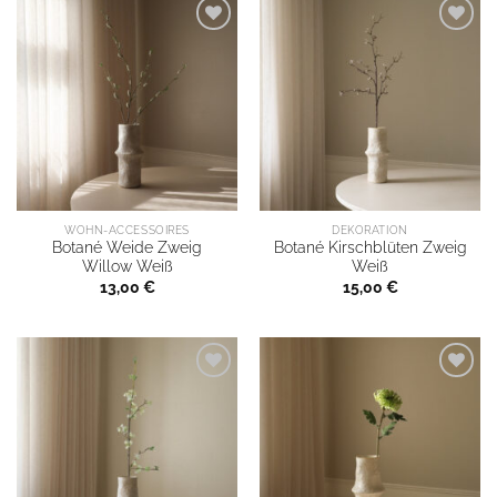
WOHN-ACCESSOIRES
DEKORATION
Botané Weide Zweig
Botané Kirschblüten Zweig
Willow Weiß
Weiß
13,00
€
15,00
€