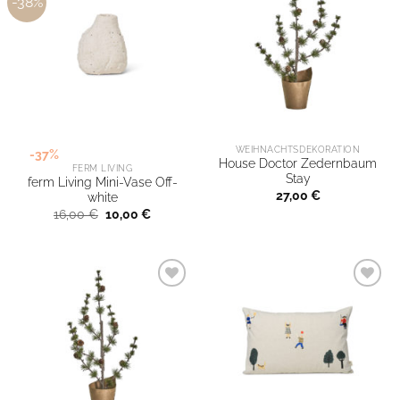
-38%
WEIHNACHTSDEKORATION
-37%
House Doctor Zedernbaum
FERM LIVING
Stay
ferm Living Mini-Vase Off-
27,00
€
white
Ursprünglicher
Aktueller
16,00
€
10,00
€
Preis
Preis
war:
ist:
16,00 €
10,00 €.