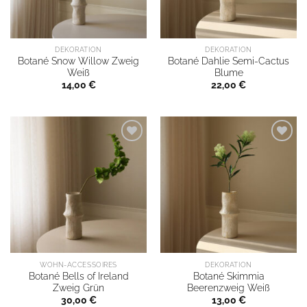
DEKORATION
DEKORATION
Botané Snow Willow Zweig
Botané Dahlie Semi-Cactus
Weiß
Blume
14,00
€
22,00
€
WOHN-ACCESSOIRES
DEKORATION
Botané Bells of Ireland
Botané Skimmia
Zweig Grün
Beerenzweig Weiß
30,00
€
13,00
€