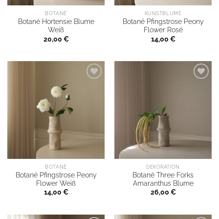
BOTANÉ
KUNSTBLUME
Botané Hortensie Blume
Botané Pfingstrose Peony
Weiß
Flower Rosé
20,00
€
14,00
€
BOTANÉ
DEKORATION
Botané Pfingstrose Peony
Botané Three Forks
Flower Weiß
Amaranthus Blume
14,00
€
26,00
€