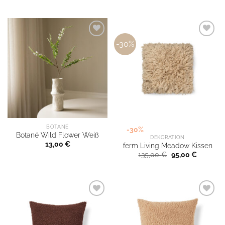
-30%
BOTANÉ
-30%
Botané Wild Flower Weiß
DEKORATION
13,00
€
ferm Living Meadow Kissen
Ursprünglicher
Aktueller
135,00
€
95,00
€
Preis
Preis
war:
ist:
135,00 €
95,00 €.