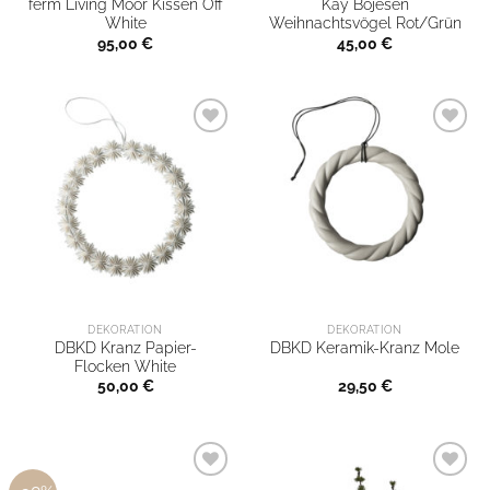
ferm Living Moor Kissen Off
Kay Bojesen
White
Weihnachtsvögel Rot/Grün
95,00
€
45,00
€
DEKORATION
DEKORATION
DBKD Kranz Papier-
DBKD Keramik-Kranz Mole
Flocken White
50,00
€
29,50
€