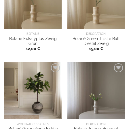
BOTANÉ
DEKORATION
Botané Eukalyptus Zweig
Botané Green Thistle Ball
Grün
Diestel Zweig
12,00
€
15,00
€
WOHN-ACCESSOIRES
DEKORATION
Botané Geigenfeige Fiddle
Botané Tulpen-Bouquet