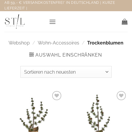
Zum
AB 59,- € VERSANDKOSTENFREI* IN DEUTSCHLAND | KURZE
LIEFERZEIT |
Inhalt
springen
Webshop
/
Wohn-Accessoires
/
Trockenblumen
AUSWAHL EINSCHRÄNKEN