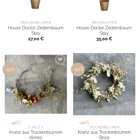
TROCKENBLUMEN
WEIHNACHTEN
House Doctor Zedernbaum
House Doctor Zedernbaum
Stay
Stay
27,00
€
35,00
€
-42%
-40%
-42%
-40%
% SALE %
TROCKENBLUMEN
Kranz aus Trockenblumen
Kranz aus Trockenblumen
Almez
Briza