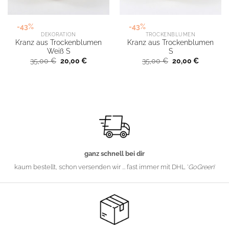
-43%
-43%
DEKORATION
TROCKENBLUMEN
Kranz aus Trockenblumen
Kranz aus Trockenblumen
Weiß S
S
Ursprünglicher
Aktueller
Ursprünglicher
Aktueller
35,00
€
20,00
€
35,00
€
20,00
€
Preis
Preis
Preis
Preis
war:
ist:
war:
ist:
35,00 €
20,00 €.
35,00 €
20,00 €.
ganz schnell bei dir
kaum bestellt, schon versenden wir ... fast immer mit DHL '
GoGreen
'