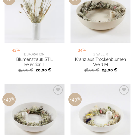
-43%
-34%
DEKORATION
% SALE %
Blumenstrauß STIL
Kranz aus Trockenblumen
Selection L
Weiß M
Ursprünglicher
Aktueller
Ursprünglicher
Aktueller
35,00
€
20,00
€
38,00
€
25,00
€
Preis
Preis
Preis
Preis
war:
ist:
war:
ist:
35,00 €
20,00 €.
38,00 €
25,00 €.
-43%
-43%