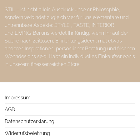
STIL – ist nicht allein Ausdruck unserer Philosophie,
sondern verbindet zugleich vier für uns elementare und
untrennbare Aspekte: STYLE , TASTE, INTERIOR
und LIVING. Bei uns werdet Ihr fündig, wenn Ihr auf der
Suche nach zeitlosen, Einrichtungsideen, mal etwas
anderen Inspirationen, persönlicher Beratung und frischen
Wohndesigns seid. Habt ein individuelles Einkaufserlebnis
in unserem finessenreichen Store.
Impressum
AGB
Datenschutzerklärung
Widerrufsbelehrung