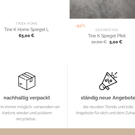
TINEK HOME
-50%
Tine K Home Spiegel L
DEKORATION
65,00
€
Tine K Spiegel Pfeil
Ursprünglich
Aktuel
10,00
€
5,00
€
Preis
Preis
war:
ist:
10,00 €
5,00 €
nachhaltig verpackt
ständig neue Angebot
nn immer möglich, verwenden wir
die neusten Trends und tolle
Kartons wieder und polstern
Angebote für dich und dein Zuh
recyclebar....