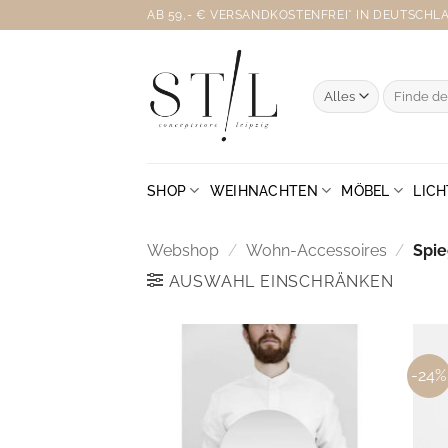
Zum
AB 59,- € VERSANDKOSTENFREI* IN DEUTSCHLAN
Inhalt
springen
Suche
nach:
SHOP
WEIHNACHTEN
MÖBEL
LICH
Webshop
/
Wohn-Accessoires
/
Spie
AUSWAHL EINSCHRÄNKEN
-24%