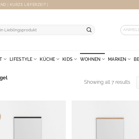
D | KURZE LIEFERZEIT |
ANMEL
T
LIFESTYLE
KÜCHE
KIDS
WOHNEN
MARKEN
B
gel
Sor
Showing all 7 results
by
late