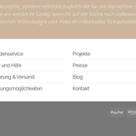
Philosophie, sondern verbindet zugleich vier für uns elementare
uns werdet Ihr fündig, wenn Ihr auf der Suche nach zeitlosen
frischen Wohndesigns seid. Habt ein individuelles Einkaufserle
denservice
Projekte
 und Hilfe
Presse
erung & Versand
Blog
lungsmöglichkeiten
Kontakt
PayPa