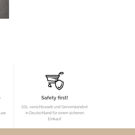
er
ler
.
e
Safety first!
SSL verschlüsselt und Serverstandort
ause
in Deutschland für einen sicheren
Einkauf