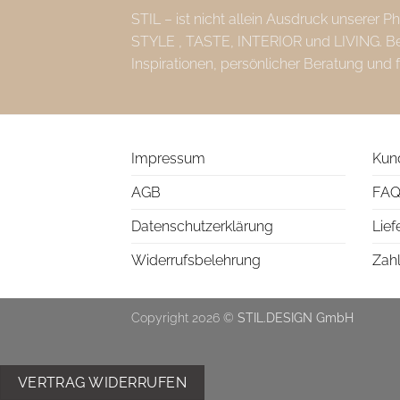
STIL – ist nicht allein Ausdruck unserer 
STYLE , TASTE, INTERIOR und LIVING. Bei 
Inspirationen, persönlicher Beratung und 
Impressum
Kun
AGB
FAQ
Datenschutzerklärung
Lief
Widerrufsbelehrung
Zah
Copyright 2026 ©
STIL.DESIGN GmbH
VERTRAG WIDERRUFEN