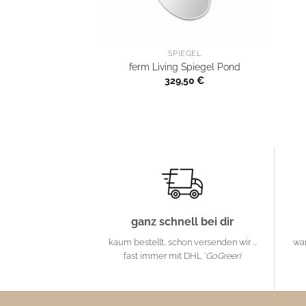
SPIEGEL
ferm Living Spiegel Pond
329,50
€
ganz schnell bei dir
kaum bestellt, schon versenden wir ...
wa
fast immer mit DHL '
GoGreen
'