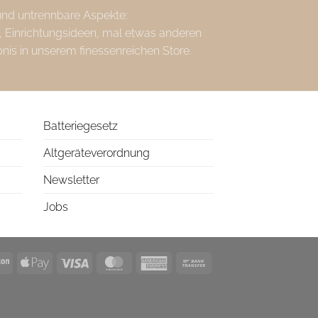
 und untrennbare Aspekte:
, Einrichtungsideen, mal etwas anderen
bnis in unserem finessenreichen Store.
Batteriegesetz
Altgeräteverordnung
Newsletter
Jobs
l
Amazon
Apple
Visa
MasterCard
American
Bank
Pay
Express
Transfer