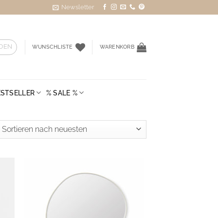
Newsletter
DEN
WUNSCHLISTE
WARENKORB
ESTSELLER
% SALE %
ted
st