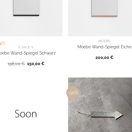
MOEBE
24%
Moebe Wand-Spiegel Eiche
% SALE %
oebe Wand-Spiegel Schwarz
200,00
€
Ursprünglicher
Aktueller
198,00
€
150,00
€
Preis
Preis
war:
ist:
198,00 €
150,00 €.
-50%