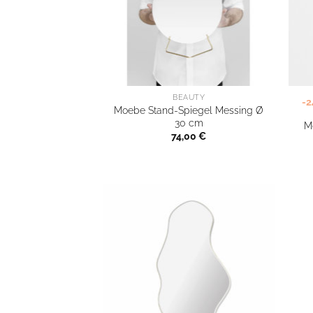
BEAUTY
-
Moebe Stand-Spiegel Messing Ø
30 cm
M
74,00
€