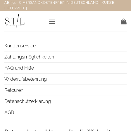
Zum
AB 59,- € VERSANDKOSTENFREI* IN DEUTSCHLAND | KURZE
LIEFERZEIT |
Inhalt
springen
Kundenservice
Zahlungsmöglichkeiten
FAQ und Hilfe
Widerrufsbelehrung
Retouren
Datenschutzerklärung
AGB