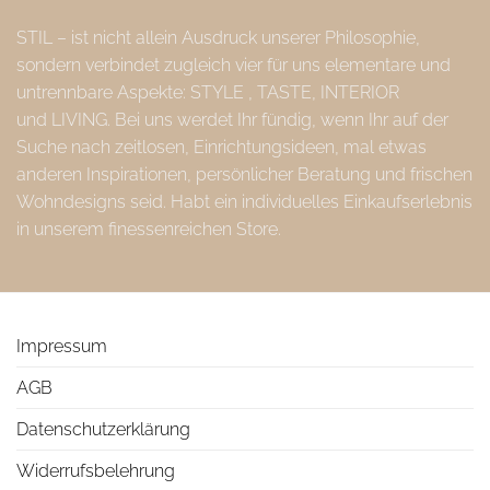
STIL – ist nicht allein Ausdruck unserer Philosophie,
sondern verbindet zugleich vier für uns elementare und
untrennbare Aspekte: STYLE , TASTE, INTERIOR
und LIVING. Bei uns werdet Ihr fündig, wenn Ihr auf der
Suche nach zeitlosen, Einrichtungsideen, mal etwas
anderen Inspirationen, persönlicher Beratung und frischen
Wohndesigns seid. Habt ein individuelles Einkaufserlebnis
in unserem finessenreichen Store.
Impressum
AGB
Datenschutzerklärung
Widerrufsbelehrung