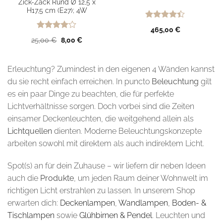
Zick-Zack Rund Ø 12,5 x
H17,5 cm (E27); 4W
Bewertet
465,00
€
mit
4.4
Bewertet
Ursprünglicher
Aktueller
25,00
€
8,00
€
von 5
mit
4
Preis
Preis
von 5
war:
ist:
25,00 €
8,00 €.
Erleuchtung? Zumindest in den eigenen 4 Wänden kannst
du sie recht einfach erreichen. In puncto
Beleuchtung
gilt
es ein paar Dinge zu beachten, die für perfekte
Lichtverhältnisse sorgen. Doch vorbei sind die Zeiten
einsamer Deckenleuchten, die weitgehend allein als
Lichtquellen
dienten. Moderne Beleuchtungskonzepte
arbeiten sowohl mit direktem als auch indirektem Licht.
Spot(s) an für dein Zuhause – wir liefern dir neben Ideen
auch die
Produkte
, um jeden Raum deiner Wohnwelt im
richtigen Licht erstrahlen zu lassen. In unserem Shop
erwarten dich:
Deckenlampen
,
Wandlampen
,
Boden- &
Tischlampen
sowie
Glühbirnen & Pendel
. Leuchten und