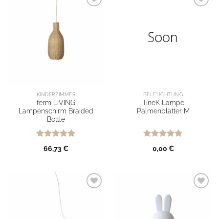
Ab auf
Ab auf
meine
meine
Wunschliste
Wunschliste
KINDERZIMMER
BELEUCHTUNG
ferm LIVING
TineK Lampe
Lampenschirm Braided
Palmenblätter M
Bottle
Bewertet
Bewertet
66,73
€
0,00
€
mit
5
von
mit
5
von
5
5
Ab auf
Ab auf
meine
meine
Wunschliste
Wunschliste