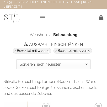
Zum
AB 59,- € VERSANDKOSTENFREI* IN DEUTSCHLAND | KURZE
LIEFERZEIT |
Inhalt
springen
Webshop
/
Beleuchtung
AUSWAHL EINSCHRÄNKEN
Bewertet mit 4 von 5
Bewertet mit 5 von 5
Stilvolle Beleuchtung: Lampen (Boden-, Tisch-, Wand-
sowie Deckenleuchten) großer skandinavischer Labels
und das passende Zubehör.