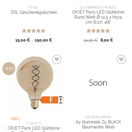
FOOD
GLÜHBIRNEN & PENDEL
OPJET Paris LED Glühbirne
STIL Geschenkgutschein
Rund Weiß Ø 12,5 x H17,5
cm (E27); 4W
Bewertet
Bewertet
Ursprünglicher
Aktueller
15,00
€
–
150,00
€
24,95
€
8,00
€
mit
5
von
mit
5
von
Preis
Preis
5
5
war:
ist:
24,95 €
8,00 €.
-68%
Ab auf
Ab auf
meine
meine
Wunschliste
Wunschliste
DECKENLAMPEN
-68%
Ay illuminate Z5 BLACK
% SALE %
Baumwolle Weiß
OPJET Paris LED Glühbirne