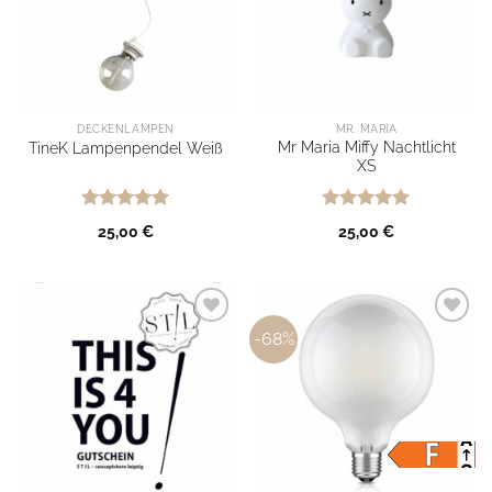
DECKENLAMPEN
MR. MARIA
Mr Maria Miffy Nachtlicht
TineK Lampenpendel Weiß
XS
Bewertet
Bewertet
25,00
€
25,00
€
mit
5
von
mit
5
von
5
5
-68%
Ab auf
Ab auf
meine
meine
Wunschliste
Wunschliste