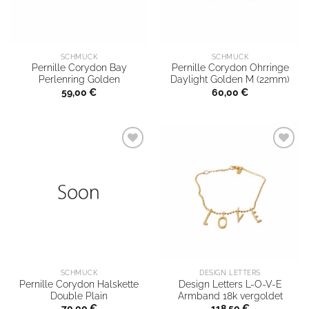
SCHMUCK
SCHMUCK
Pernille Corydon Bay
Pernille Corydon Ohrringe
Perlenring Golden
Daylight Golden M (22mm)
59,00
€
60,00
€
SCHMUCK
DESIGN LETTERS
Pernille Corydon Halskette
Design Letters L-O-V-E
Double Plain
Armband 18k vergoldet
70,00
€
118,50
€