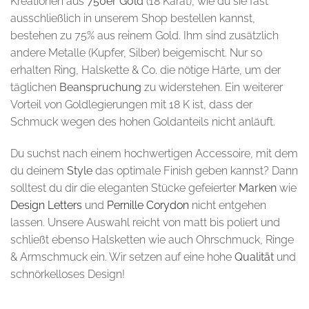
Kreationen aus
750er Gold
(18 Karat), wie du sie fast
ausschließlich in unserem Shop bestellen kannst,
bestehen zu 75% aus reinem Gold. Ihm sind zusätzlich
andere Metalle (Kupfer, Silber) beigemischt. Nur so
erhalten Ring, Halskette & Co. die nötige Härte, um der
täglichen
Beanspruchung
zu widerstehen. Ein weiterer
Vorteil von Goldlegierungen mit 18 K ist, dass der
Schmuck wegen des hohen Goldanteils nicht anläuft.
Du suchst nach einem hochwertigen Accessoire, mit dem
du deinem
Style
das optimale Finish geben kannst? Dann
solltest du dir die eleganten Stücke gefeierter
Marken
wie
Design Letters
und
Pernille Corydon
nicht entgehen
lassen. Unsere Auswahl reicht von matt bis poliert und
schließt ebenso Halsketten wie auch Ohrschmuck, Ringe
& Armschmuck ein. Wir setzen auf eine hohe
Qualität
und
schnörkelloses Design!