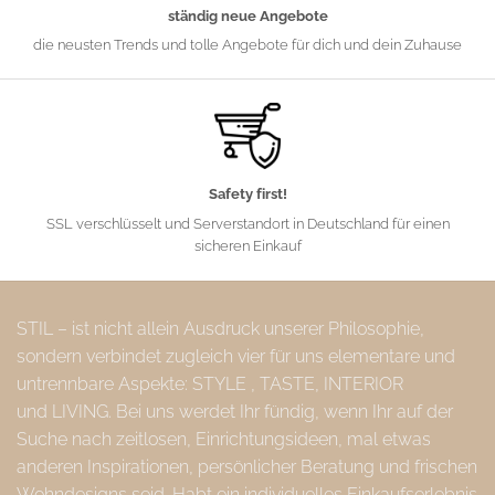
ständig neue Angebote
die neusten Trends und tolle Angebote für dich und dein Zuhause
Safety first!
SSL verschlüsselt und Serverstandort in Deutschland für einen
sicheren Einkauf
STIL – ist nicht allein Ausdruck unserer Philosophie,
sondern verbindet zugleich vier für uns elementare und
untrennbare Aspekte: STYLE , TASTE, INTERIOR
und LIVING. Bei uns werdet Ihr fündig, wenn Ihr auf der
Suche nach zeitlosen, Einrichtungsideen, mal etwas
anderen Inspirationen, persönlicher Beratung und frischen
Wohndesigns seid. Habt ein individuelles Einkaufserlebnis