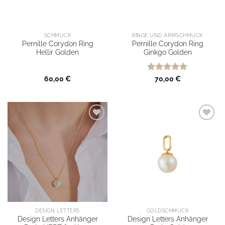
SCHMUCK
RINGE UND ARMSCHMUCK
Pernille Corydon Ring
Pernille Corydon Ring
Hellir Golden
Ginkgo Golden
Bewertet
60,00
€
70,00
€
mit
5
von
5
DESIGN LETTERS
GOLDSCHMUCK
Design Letters Anhänger
Design Letters Anhänger