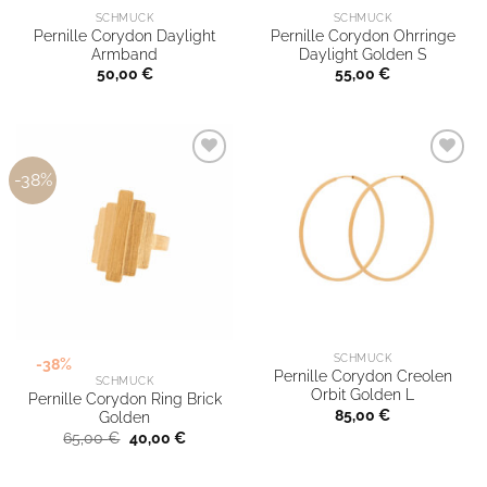
SCHMUCK
SCHMUCK
Pernille Corydon Daylight
Pernille Corydon Ohrringe
Armband
Daylight Golden S
50,00
€
55,00
€
-38%
SCHMUCK
-38%
Pernille Corydon Creolen
SCHMUCK
Orbit Golden L
Pernille Corydon Ring Brick
85,00
€
Golden
Ursprünglicher
Aktueller
65,00
€
40,00
€
Preis
Preis
war:
ist:
65,00 €
40,00 €.