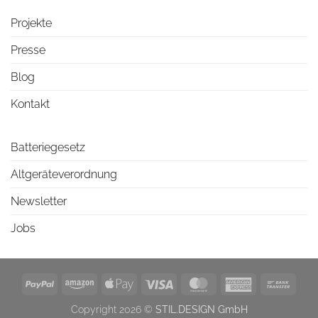
Projekte
Presse
Blog
Kontakt
Batteriegesetz
Altgeräteverordnung
Newsletter
Jobs
PayPal
Amazon
Apple
Visa
MasterCard
American
Bank
Pay
Express
Trans
Copyright 2026 ©
STIL.DESIGN GmbH