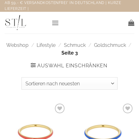
Zum
AB 59,- € VERSANDKOSTENFREI* IN DEUTSCHLAND | KURZE
LIEFERZEIT |
Inhalt
springen
Webshop
/
Lifestyle
/
Schmuck
/
Goldschmuck
/
Seite 3
AUSWAHL EINSCHRÄNKEN