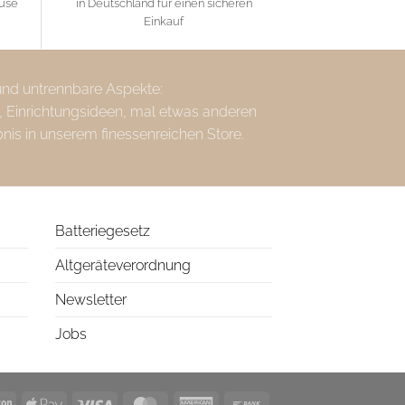
ause
in Deutschland für einen sicheren
Einkauf
 und untrennbare Aspekte:
, Einrichtungsideen, mal etwas anderen
bnis in unserem finessenreichen Store.
Batteriegesetz
Altgeräteverordnung
Newsletter
Jobs
l
Amazon
Apple
Visa
MasterCard
American
Bank