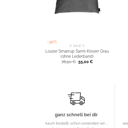
-30%
% SALE %
Louise Smærup Samt-Kissen Grau
(ohne Lederband)
Ursprünglicher
Aktueller
78,50
€
55,00
€
Preis
Preis
war:
ist:
78,50 €
55,00 €.
ganz schnell bei dir
kaum bestellt, schon versenden wir ...
wa