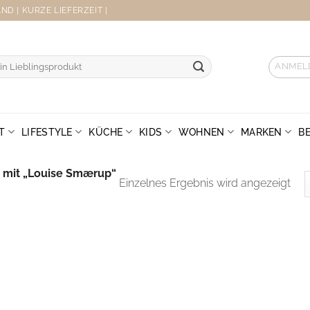
D | KURZE LIEFERZEIT |
ANMEL
T
LIFESTYLE
KÜCHE
KIDS
WOHNEN
MARKEN
B
 mit „Louise Smærup“
Einzelnes Ergebnis wird angezeigt