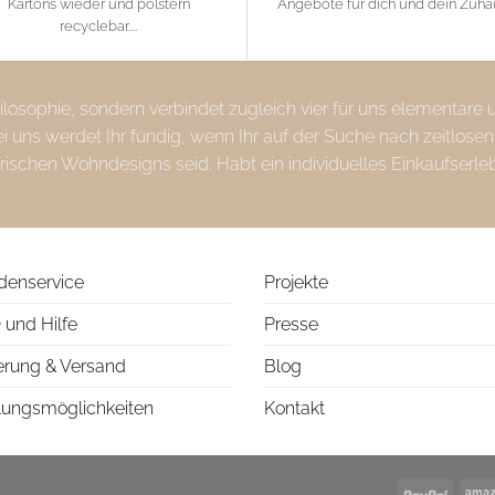
Kartons wieder und polstern
Angebote für dich und dein Zuh
recyclebar....
Philosophie, sondern verbindet zugleich vier für uns elementare
uns werdet Ihr fündig, wenn Ihr auf der Suche nach zeitlosen
frischen Wohndesigns seid. Habt ein individuelles Einkaufserle
denservice
Projekte
 und Hilfe
Presse
erung & Versand
Blog
lungsmöglichkeiten
Kontakt
PayPa