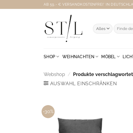
Zum
AB 59,- € VERSANDKOSTENFREI* IN DEUTSCHLAN
Inhalt
springen
Suche
nach:
SHOP
WEIHNACHTEN
MÖBEL
LICH
Webshop
/
Produkte verschlagwortet
AUSWAHL EINSCHRÄNKEN
-30%