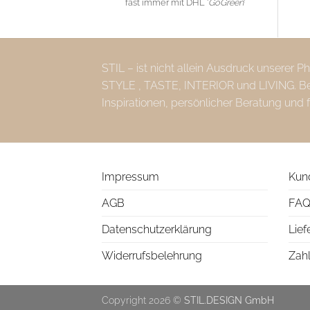
fast immer mit DHL '
GoGreen
'
STIL – ist nicht allein Ausdruck unserer 
STYLE , TASTE, INTERIOR und LIVING. Bei 
Inspirationen, persönlicher Beratung und 
Impressum
Kun
AGB
FAQ
Datenschutzerklärung
Lief
Widerrufsbelehrung
Zah
Copyright 2026 ©
STIL.DESIGN GmbH