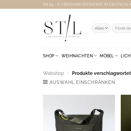
Zum
AB 59,- € VERSANDKOSTENFREI* IN DEUTSCHLAN
Inhalt
springen
Suche
nach:
SHOP
WEIHNACHTEN
MÖBEL
LICH
Webshop
/
Produkte verschlagwortet 
AUSWAHL EINSCHRÄNKEN