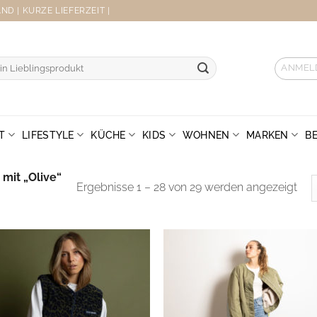
D | KURZE LIEFERZEIT |
ANMEL
T
LIFESTYLE
KÜCHE
KIDS
WOHNEN
MARKEN
B
mit „Olive“
Sor
Ergebnisse 1 – 28 von 29 werden angezeigt
by
late