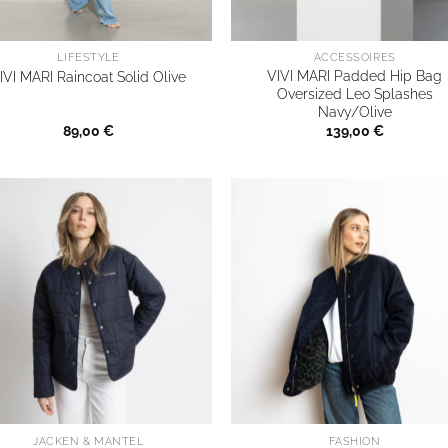
LIFESTYLE
ACCESSOIRES
VIVI MARI Padded Hip Bag
IVI MARI Raincoat Solid Olive
Oversized Leo Splashes
Navy/Olive
89,00
€
139,00
€
JACKEN & MÄNTEL
FASHION