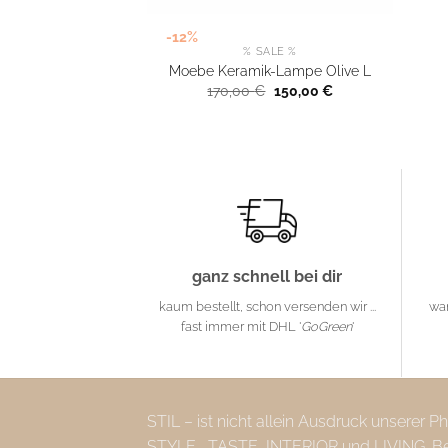
-12%
% SALE %
Moebe Keramik-Lampe Olive L
Ursprünglicher
Aktueller
170,00
€
150,00
€
Preis
Preis
war:
ist:
170,00 €
150,00 €.
ganz schnell bei dir
kaum bestellt, schon versenden wir ...
wa
fast immer mit DHL '
GoGreen
'
STIL – ist nicht allein Ausdruck unserer 
STYLE , TASTE, INTERIOR und LIVING. Bei 