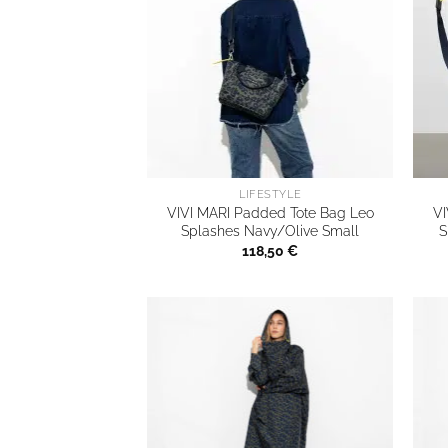
LIFESTYLE
VIVI MARI Padded Tote Bag Leo
VI
Splashes Navy/Olive Small
S
118,50
€