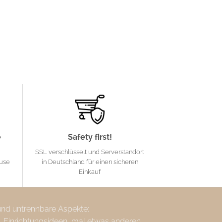
e
Safety first!
SSL verschlüsselt und Serverstandort
ause
in Deutschland für einen sicheren
Einkauf
 und untrennbare Aspekte:
, Einrichtungsideen, mal etwas anderen