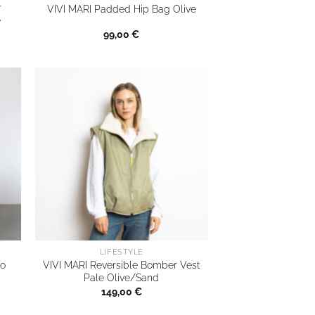
r
VIVI MARI Padded Hip Bag Olive
e
99,00
€
LIFESTYLE
eo
VIVI MARI Reversible Bomber Vest
Pale Olive/Sand
149,00
€