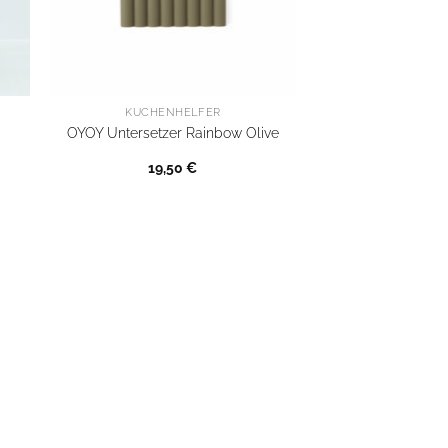
KÜCHENHELFER
d
OYOY Untersetzer Rainbow Olive
19,50
€