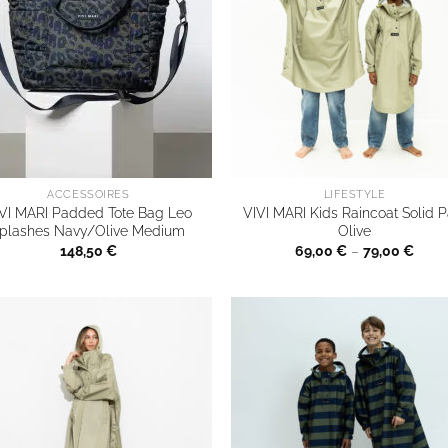
ACCESSOIRES
LIFESTYLE
VI MARI Padded Tote Bag Leo
VIVI MARI Kids Raincoat Solid P
plashes Navy/Olive Medium
Olive
148,50
€
69,00
€
–
79,00
€