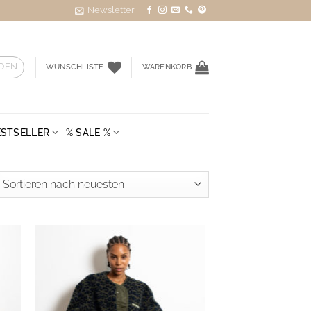
Newsletter
DEN
WUNSCHLISTE
WARENKORB
ESTSELLER
% SALE %
ted
st