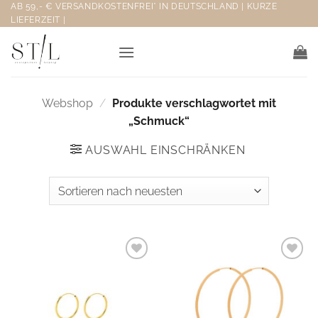
Zum
AB 59,- € VERSANDKOSTENFREI* IN DEUTSCHLAND | KURZE
LIEFERZEIT |
Inhalt
springen
Webshop
/
Produkte verschlagwortet mit
„Schmuck“
AUSWAHL EINSCHRÄNKEN