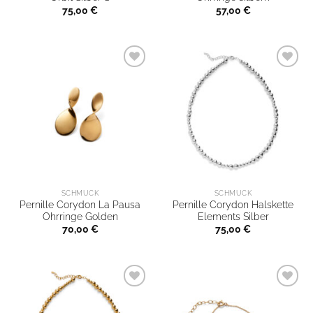
75,00
€
57,00
€
SCHMUCK
SCHMUCK
Pernille Corydon La Pausa
Pernille Corydon Halskette
Ohrringe Golden
Elements Silber
70,00
€
75,00
€