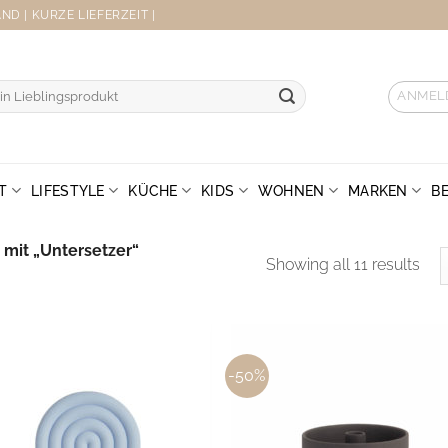
D | KURZE LIEFERZEIT |
ANMEL
T
LIFESTYLE
KÜCHE
KIDS
WOHNEN
MARKEN
B
mit „Untersetzer“
Sor
Showing all 11 results
by
late
-50%