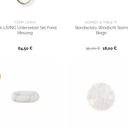
FERM LIVING
BOARDS & TABLETS
m LIVING Untersetzer Set Pond
Storefactory Windlicht Storm
Messing
Beige
Ursprünglich
Aktuel
64,50
€
35,00
€
18,00
€
Preis
Preis
war:
ist:
35,00 €
18,00 