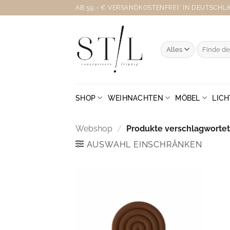
Zum
AB 59,- € VERSANDKOSTENFREI* IN DEUTSCHLAN
Inhalt
springen
Suche
nach:
SHOP
WEIHNACHTEN
MÖBEL
LICH
Webshop
/
Produkte verschlagwortet 
AUSWAHL EINSCHRÄNKEN