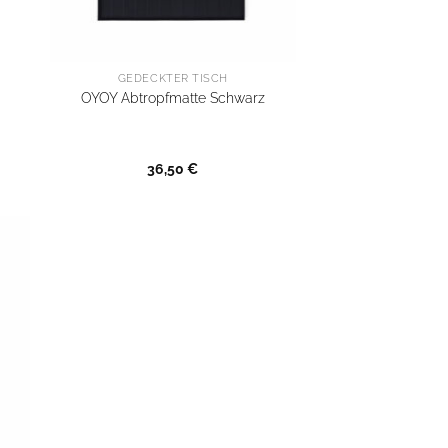
GEDECKTER TISCH
OYOY Abtropfmatte Schwarz
er
ler
36,50
€
€.