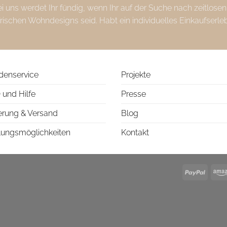
uns werdet Ihr fündig, wenn Ihr auf der Suche nach zeitlosen
frischen Wohndesigns seid. Habt ein individuelles Einkaufserle
denservice
Projekte
 und Hilfe
Presse
erung & Versand
Blog
lungsmöglichkeiten
Kontakt
PayPa