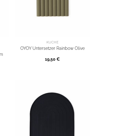
KÜCHE
OYOY Untersetzer Rainbow Olive
rm
19,50
€
er
ler
 €.