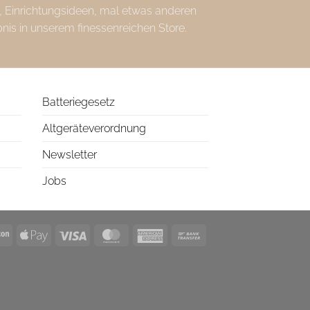
, Einrichtungsideen, mal etwas anderen
bnis in unserem finessenreichen Store.
Batteriegesetz
Altgeräteverordnung
Newsletter
Jobs
l
Amazon
Apple
Visa
MasterCard
American
Bank
Pay
Express
Transfer