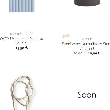
KÜCHENHELFER
-50%
OYOY Untersetzer Rainbow
KÜCHE
Hellblau
Storefactory Kerzenhalter Sto
19,50
€
Anthrazit
Ursprünglich
Aktuel
20,00
€
10,00
€
Preis
Preis
war:
ist:
20,00 €
10,00