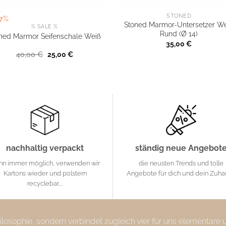
STONED
37%
Stoned Marmor-Untersetzer W
% SALE %
Rund (Ø 14)
ned Marmor Seifenschale Weiß
35,00
€
Ursprünglicher
Aktueller
40,00
€
25,00
€
Preis
Preis
war:
ist:
40,00 €
25,00 €.
nachhaltig verpackt
ständig neue Angebot
nn immer möglich, verwenden wir
die neusten Trends und tolle
Kartons wieder und polstern
Angebote für dich und dein Zuh
recyclebar....
Philosophie, sondern verbindet zugleich vier für uns elementare