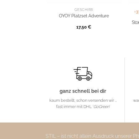
GESCHIRR
-
OYOY Platzset Adventure
Sto
17,50
€
ganz schnell bei dir
kaum bestellt, schon versenden wir ...
wa
fast immer mit DHL '
GoGreen
'
STIL – ist nicht allein Ausdruck unserer 