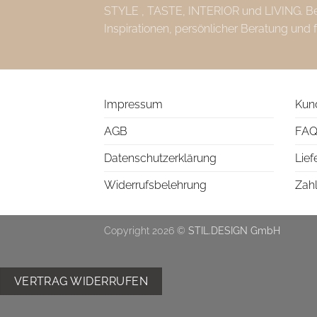
STYLE , TASTE, INTERIOR und LIVING. Bei 
Inspirationen, persönlicher Beratung und 
Impressum
Kun
AGB
FAQ
Datenschutzerklärung
Lief
Widerrufsbelehrung
Zah
Copyright 2026 ©
STIL.DESIGN GmbH
VERTRAG WIDERRUFEN