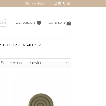
Newsletter
DEN
WUNSCHLISTE
WARENKORB
ESTSELLER
% SALE %
ted
st