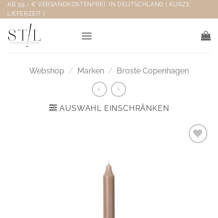
Zum
AB 59,- € VERSANDKOSTENFREI* IN DEUTSCHLAND | KURZE
LIEFERZEIT |
Inhalt
springen
Webshop
/
Marken
/
Broste Copenhagen
AUSWAHL EINSCHRÄNKEN