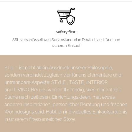
Safety first!
SSL verschlüsselt und Serverstandort in Deutschland für einen
sicheren Einkauf
STIL – ist nicht allein Ausdruck unserer Philosophie,
sondern verbindet zugleich vier für uns elementare und
untrennbare Aspekte: STYLE , TASTE, INTERIOR
und LIVING. Bei uns werdet Ihr fündig, wenn Ihr auf der
Suche nach zeitlosen, Einrichtungsideen, mal etwas
anderen Inspirationen, persönlicher Beratung und frischen
Wohndesigns seid. Habt ein individuelles Einkaufserlebnis
in unserem finessenreichen Store.