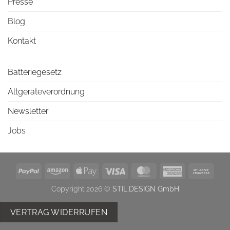
Presse
Blog
Kontakt
Batteriegesetz
Altgeräteverordnung
Newsletter
Jobs
PayPal
Amazon
Apple
Visa
MasterCard
American
Bank
Pay
Express
Trans
Copyright 2026 ©
STIL.DESIGN GmbH
VERTRAG WIDERRUFEN