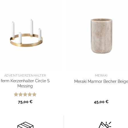
ADVENTSKERZENHALTER
MERAKI
ferm Kerzenhalter Circle S
Meraki Marmor Becher Beig
Messing
Bewertet
75,00
€
45,00
€
mit
5
von
5