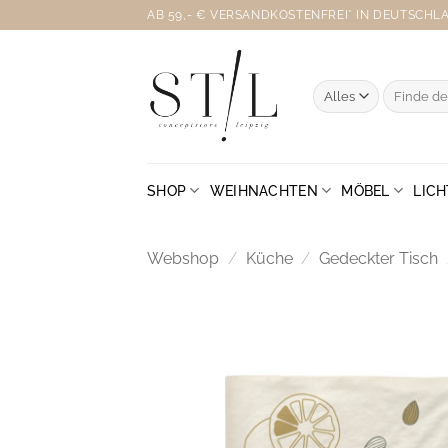
Zum
AB 59,- € VERSANDKOSTENFREI* IN DEUTSCHLAN
Inhalt
springen
Suche
nach:
SHOP
WEIHNACHTEN
MÖBEL
LICH
Webshop
/
Küche
/
Gedeckter Tisch