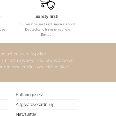
e
Safety first!
SSL verschlüsselt und Serverstandort
ause
in Deutschland für einen sicheren
Einkauf
 und untrennbare Aspekte:
, Einrichtungsideen, mal etwas anderen
bnis in unserem finessenreichen Store.
Batteriegesetz
Altgeräteverordnung
Newsletter