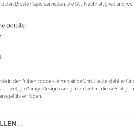
den Broste Papierservietten, die Stil, Nachhaltigkeit und wei
e Details:
n
d
in den frühen 2000er-Jahren eingeführt. Heute steht er für
uptziel, großartige Designlösungen zu bieten, die vielseitig un
bensgefühl einfügen.
LLEN …