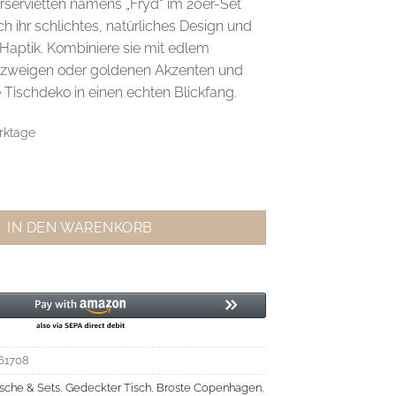
rservietten namens „Fryd“ im 20er-Set
 ihr schlichtes, natürliches Design und
aptik. Kombiniere sie mit edlem
nzweigen oder goldenen Akzenten und
 Tischdeko in einen echten Blickfang.
rktage
ietten Fryd Menge
IN DEN WARENKORB
61708
sche & Sets
,
Gedeckter Tisch
,
Broste Copenhagen
,