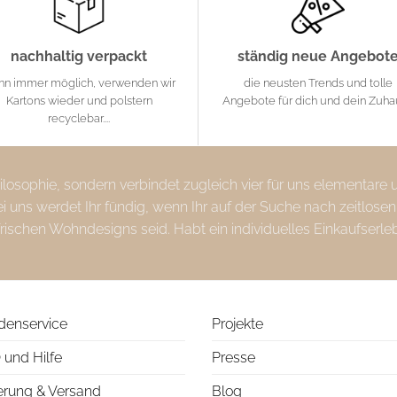
nachhaltig verpackt
ständig neue Angebot
nn immer möglich, verwenden wir
die neusten Trends und tolle
Kartons wieder und polstern
Angebote für dich und dein Zuh
recyclebar....
Philosophie, sondern verbindet zugleich vier für uns elementare
uns werdet Ihr fündig, wenn Ihr auf der Suche nach zeitlosen
frischen Wohndesigns seid. Habt ein individuelles Einkaufserle
denservice
Projekte
 und Hilfe
Presse
erung & Versand
Blog