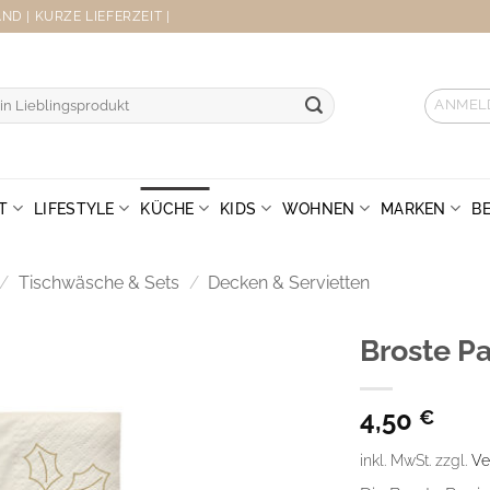
D | KURZE LIEFERZEIT |
ANMEL
T
LIFESTYLE
KÜCHE
KIDS
WOHNEN
MARKEN
B
/
Tischwäsche & Sets
/
Decken & Servietten
Broste Pa
4,50
€
inkl. MwSt.
zzgl.
Ve