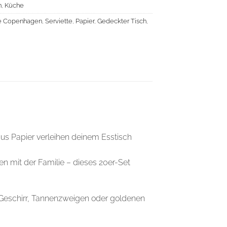
n
,
Küche
e Copenhagen
,
Serviette
,
Papier
,
Gedeckter Tisch
,
aus Papier verleihen deinem Esstisch
 mit der Familie – dieses 20er-Set
m Geschirr, Tannenzweigen oder goldenen