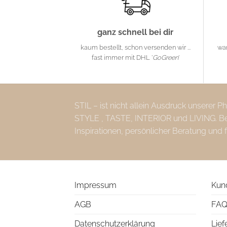
ganz schnell bei dir
kaum bestellt, schon versenden wir ...
wa
fast immer mit DHL '
GoGreen
'
STIL – ist nicht allein Ausdruck unserer 
STYLE , TASTE, INTERIOR und LIVING. Bei 
Inspirationen, persönlicher Beratung und 
Impressum
Kun
AGB
FAQ
Datenschutzerklärung
Lief