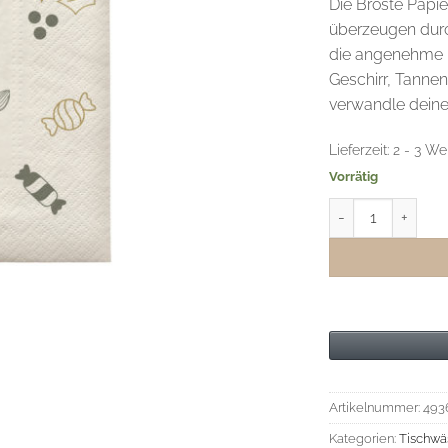
Die Broste Papie
überzeugen durch
die angenehme H
Geschirr, Tanne
verwandle deine
Lieferzeit:
2 - 3 We
Vorrätig
Broste Papierserv
Artikelnummer:
493
Kategorien:
Tischwä