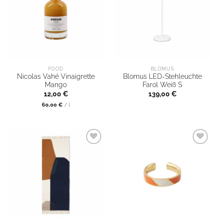
FOOD
BLOMUS
Nicolas Vahé Vinaigrette
Blomus LED-Stehleuchte
Mango
Farol Weiß S
12,00
€
139,00
€
60,00
€
/
l