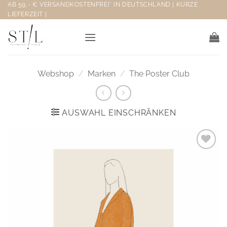
Zum
AB 59,- € VERSANDKOSTENFREI* IN DEUTSCHLAND | KURZE
LIEFERZEIT |
Inhalt
springen
Webshop
/
Marken
/
The Poster Club
AUSWAHL EINSCHRÄNKEN