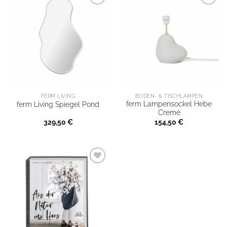
FERM LIVING
BODEN- & TISCHLAMPEN
ferm Lampensockel Hebe
ferm Living Spiegel Pond
Cremé
329,50
€
154,50
€