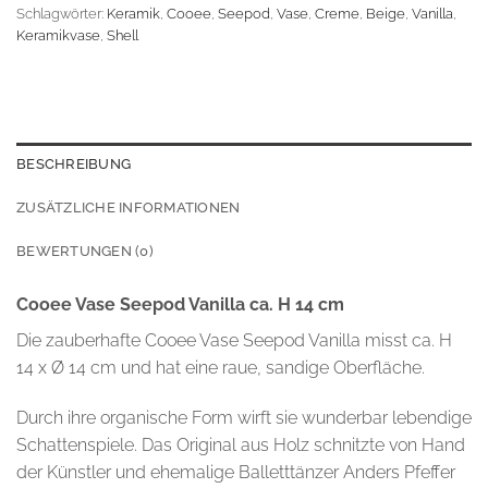
Schlagwörter:
Keramik
,
Cooee
,
Seepod
,
Vase
,
Creme
,
Beige
,
Vanilla
,
Keramikvase
,
Shell
BESCHREIBUNG
ZUSÄTZLICHE INFORMATIONEN
BEWERTUNGEN (0)
Cooee Vase Seepod Vanilla ca. H 14 cm
Die zauberhafte Cooee Vase Seepod Vanilla misst ca. H
14 x Ø 14 cm und hat eine raue, sandige Oberfläche.
Durch ihre organische Form wirft sie wunderbar lebendige
Schattenspiele. Das Original aus Holz schnitzte von Hand
der Künstler und ehemalige Balletttänzer Anders Pfeffer