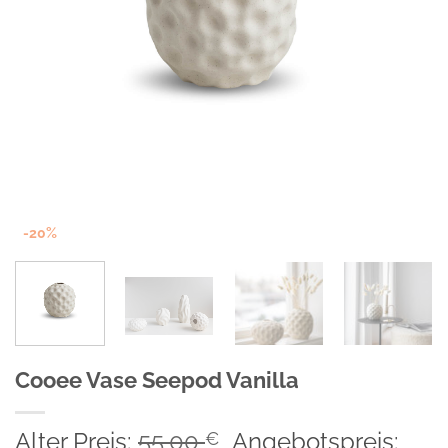
-20%
Cooee Vase Seepod Vanilla
Ursprünglicher
Alter Preis:
55,00
Angebotspreis:
€