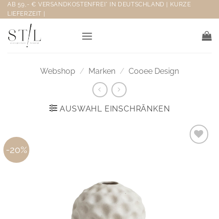
Zum
AB 59,- € VERSANDKOSTENFREI* IN DEUTSCHLAND | KURZE
LIEFERZEIT |
Inhalt
springen
Webshop
/
Marken
/
Cooee Design
AUSWAHL EINSCHRÄNKEN
-20%