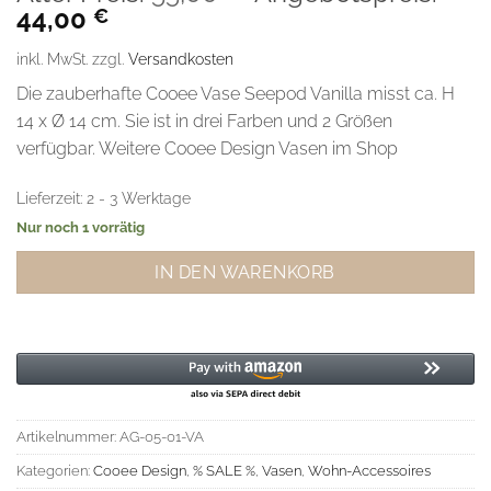
Aktueller
Preis
44,00
€
Preis
war:
inkl. MwSt.
zzgl.
Versandkosten
ist:
55,00 €
44,00 €.
Die zauberhafte Cooee Vase Seepod Vanilla misst ca. H
14 x Ø 14 cm. Sie ist in drei Farben und 2 Größen
verfügbar. Weitere Cooee Design Vasen im Shop
Lieferzeit:
2 - 3 Werktage
Nur noch 1 vorrätig
IN DEN WARENKORB
Artikelnummer:
AG-05-01-VA
Kategorien:
Cooee Design
,
% SALE %
,
Vasen
,
Wohn-Accessoires