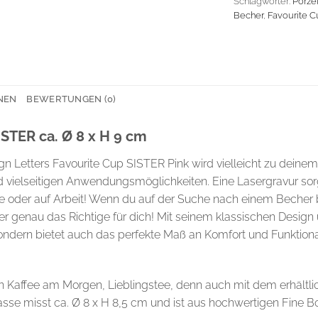
Schlagwörter:
Porzel
Becher
,
Favourite C
NEN
BEWERTUNGEN (0)
ISTER ca. Ø 8 x H 9 cm
gn Letters Favourite Cup SISTER Pink wird vielleicht zu deine
d vielseitigen Anwendungsmöglichkeiten. Eine Lasergravur sorg
e oder auf Arbeit! Wenn du auf der Suche nach einem Becher bis
her genau das Richtige für dich! Mit seinem klassischen Design 
 sondern bietet auch das perfekte Maß an Komfort und Funktion
en Kaffee am Morgen, Lieblingstee, denn auch mit dem erhältli
asse misst ca. Ø 8 x H 8,5 cm und ist aus hochwertigen Fine B