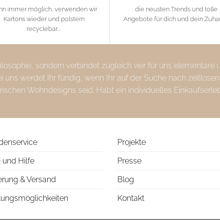
nn immer möglich, verwenden wir
die neusten Trends und tolle
Kartons wieder und polstern
Angebote für dich und dein Zuh
recyclebar....
Philosophie, sondern verbindet zugleich vier für uns elementare
uns werdet Ihr fündig, wenn Ihr auf der Suche nach zeitlosen
frischen Wohndesigns seid. Habt ein individuelles Einkaufserle
denservice
Projekte
 und Hilfe
Presse
erung & Versand
Blog
lungsmöglichkeiten
Kontakt