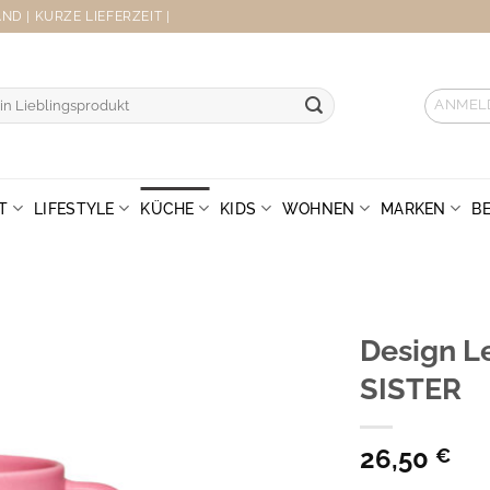
D | KURZE LIEFERZEIT |
ANMEL
T
LIFESTYLE
KÜCHE
KIDS
WOHNEN
MARKEN
B
Design L
SISTER
26,50
€