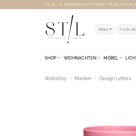
Zum
AB 59,- € VERSANDKOSTENFREI* IN DEUTSCHLAN
Inhalt
springen
Suche
nach:
SHOP
WEIHNACHTEN
MÖBEL
LICH
Webshop
/
Marken
/
Design Letters