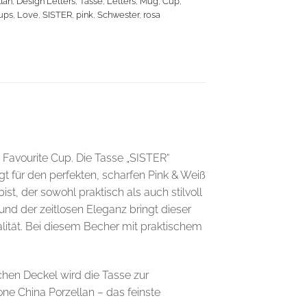
lan
,
Design Letters
,
Tasse
,
Letters
,
Mug
,
Cup
,
ups
,
Love
,
SISTER
,
pink
,
Schwester
,
rosa
m Favourite Cup. Die Tasse „SISTER“
t für den perfekten, scharfen Pink & Weiß
t, der sowohl praktisch als auch stilvoll
und der zeitlosen Eleganz bringt dieser
alität. Bei diesem Becher mit praktischem
chen Deckel wird die Tasse zur
one China Porzellan – das feinste