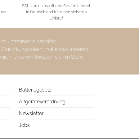
SSL verschlüsselt und Serverstandort
ause
in Deutschland für einen sicheren
Einkauf
 und untrennbare Aspekte:
, Einrichtungsideen, mal etwas anderen
bnis in unserem finessenreichen Store.
Batteriegesetz
Altgeräteverordnung
Newsletter
Jobs