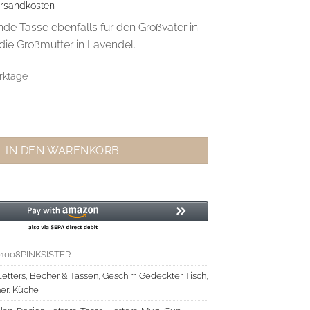
rsandkosten
de Tasse ebenfalls für den Großvater in
die Großmutter in Lavendel.
rktage
avourite Cup SISTER Menge
IN DEN WARENKORB
01008PINKSISTER
Letters
,
Becher & Tassen
,
Geschirr
,
Gedeckter Tisch
,
er
,
Küche