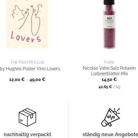
THE POSTER CLUB
FOOD
Nicolas Vahé Salz Rotwein
by Hughes Poster Vino Lovers
Lorbeerblätter-Mix
12,00
€
–
49,00
€
14,50
€
42,65
€
/
kg
nachhaltig verpackt
ständig neue Angebot