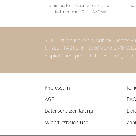
kaum bestellt, schon versenden wir ...
wa
fast immer mit DHL '
GoGreen
'
STIL – ist nicht allein Ausdruck unserer 
STYLE , TASTE, INTERIOR und LIVING. Bei 
Inspirationen, persönlicher Beratung und 
Impressum
Kun
AGB
FAQ
Datenschutzerklärung
Lief
Widerrufsbelehrung
Zah