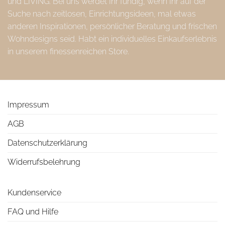
und LIVING. Bei uns werdet Ihr fündig, wenn Ihr auf der
Suche nach zeitlosen, Einrichtungsideen, mal etwas
anderen Inspirationen, persönlicher Beratung und frischen
Wohndesigns seid. Habt ein individuelles Einkaufserlebnis
in unserem finessenreichen Store.
Impressum
AGB
Datenschutzerklärung
Widerrufsbelehrung
Kundenservice
FAQ und Hilfe