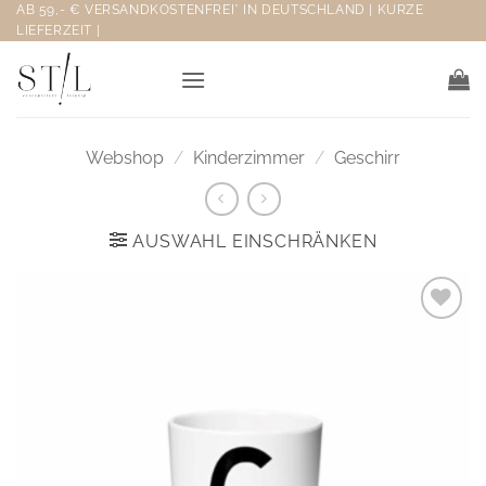
Zum
AB 59,- € VERSANDKOSTENFREI* IN DEUTSCHLAND | KURZE
LIEFERZEIT |
Inhalt
springen
Webshop
/
Kinderzimmer
/
Geschirr
AUSWAHL EINSCHRÄNKEN