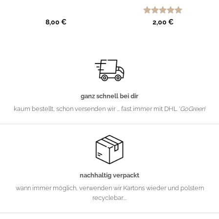
Bewertet
8,00
€
2,00
€
mit
5
von
5
ganz schnell bei dir
kaum bestellt, schon versenden wir ... fast immer mit DHL '
GoGreen
'
nachhaltig verpackt
wann immer möglich, verwenden wir Kartons wieder und polstern
recyclebar....