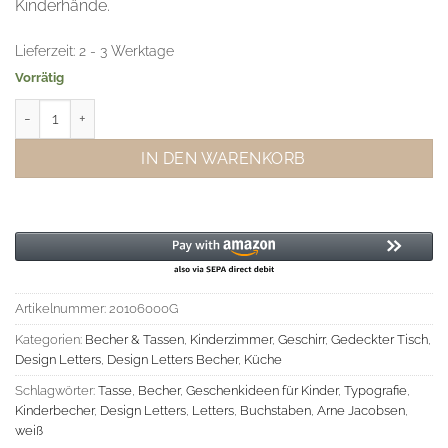
Kinderhände.
Lieferzeit:
2 - 3 Werktage
Vorrätig
Design Letters Kinderbecher G Weiß Menge
IN DEN WARENKORB
Artikelnummer:
20106000G
Kategorien:
Becher & Tassen
,
Kinderzimmer
,
Geschirr
,
Gedeckter Tisch
,
Design Letters
,
Design Letters Becher
,
Küche
Schlagwörter:
Tasse
,
Becher
,
Geschenkideen für Kinder
,
Typografie
,
Kinderbecher
,
Design Letters
,
Letters
,
Buchstaben
,
Arne Jacobsen
,
weiß