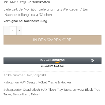
inkl. MwSt.
zzgl.
Versandkosten
Lieferzeit:
Bei "vorrätig" Lieferung in 2-3 Werktagen / Bei
"Nachbestellung": ca. 4 Wochen
Verfügbar bei Nachbestellung
HAY Tray Table Schwarz L Menge
IN DEN WARENKORB
Artikelnummer:
HAY_102507Bl
Kategorien:
HAY Design
,
Möbel
,
Tische & Hocker
Schlagwörter:
Quadratisch
,
HAY
,
Tisch
,
Tray Table
,
schwarz
,
Black
,
Tray
,
Table
,
Beistelltisch
,
Tablett