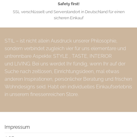
Safety first!
SSL verschlüsselt und Serverstandort in Deutschland für einen
sicheren Einkauf
STIL – ist nicht allein Ausdruck unserer Philosophie,
sondern verbindet zugleich vier für uns elementare und
untrennbare Aspekte: STYLE , TASTE, INTERIOR
und LIVING. Bei uns werdet Ihr fündig, wenn Ihr auf der
Suche nach zeitlosen, Einrichtungsideen, mal etwas
anderen Inspirationen, persönlicher Beratung und frischen
Wohndesigns seid. Habt ein individuelles Einkaufserlebnis
in unserem finessenreichen Store.
Impressum