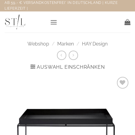
Zum
AB 59,- € VERSANDKOSTENFREI* IN DEUTSCHLAND | KURZE
LIEFERZEIT |
Inhalt
springen
Webshop
/
Marken
/
HAY Design
AUSWAHL EINSCHRÄNKEN