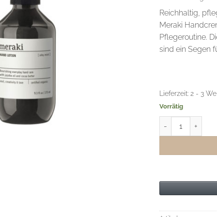
Reichhaltig, pfl
Meraki Handcrem
Pflegeroutine. D
sind ein Segen f
Lieferzeit:
2 - 3 We
Vorrätig
Meraki Handlotion