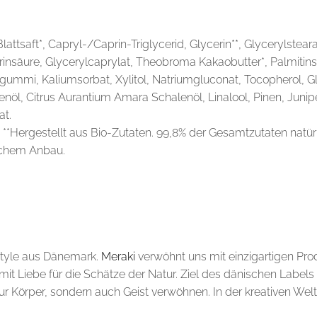
attsaft*, Capryl-/Caprin-Triglycerid, Glycerin**, Glycerylsteara
nsäure, Glycerylcaprylat, Theobroma Kakaobutter*, Palmitinsäu
ngummi, Kaliumsorbat, Xylitol, Natriumgluconat, Tocopherol, 
öl, Citrus Aurantium Amara Schalenöl, Linalool, Pinen, Juniper
at.
 **Hergestellt aus Bio-Zutaten. 99,8% der Gesamtzutaten natür
schem Anbau.
style aus Dänemark.
Meraki
verwöhnt uns mit einzigartigen Produ
it Liebe für die Schätze der Natur. Ziel des dänischen Labels
nur Körper, sondern auch Geist verwöhnen. In der kreativen We