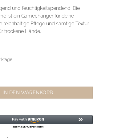
egend und feuchtigkeitspendend: Die
é ist ein Gamechanger für deine
ie reichhaltige Pflege und samtige Textur
ür trockene Hände.
rktage
 Silky Mist Menge
IN DEN WARENKORB