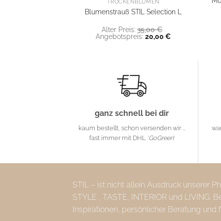
Mo
TROCKENBLUMEN
Blumenstrauß STIL Selection L
Ursprünglicher
Alter Preis:
35,00
€
Preis
Aktueller
Angebotspreis:
20,00
€
war:
Preis
35,00 €
ist:
20,00 €.
ganz schnell bei dir
kaum bestellt, schon versenden wir ...
wa
fast immer mit DHL '
GoGreen
'
STIL – ist nicht allein Ausdruck unserer 
STYLE , TASTE, INTERIOR und LIVING. Bei 
Inspirationen, persönlicher Beratung und 