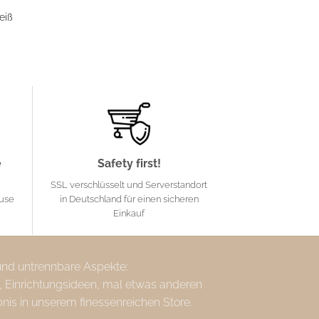
eiß
rünglicher
s
tueller
eis
00 €
,00 €.
e
Safety first!
SSL verschlüsselt und Serverstandort
ause
in Deutschland für einen sicheren
Einkauf
 und untrennbare Aspekte:
, Einrichtungsideen, mal etwas anderen
bnis in unserem finessenreichen Store.