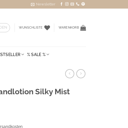
Newsletter
DEN
WUNSCHLISTE
WARENKORB
ESTSELLER
% SALE %
ndlotion Silky Mist
rsandkosten