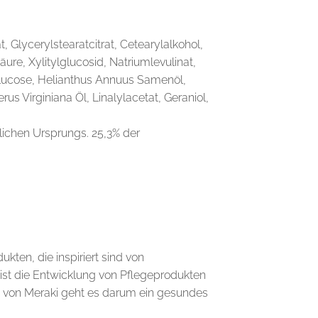
t, Glycerylstearatcitrat, Cetearylalkohol,
re, Xylitylglucosid, Natriumlevulinat,
Glucose, Helianthus Annuus Samenöl,
us Virginiana Öl, Linalylacetat, Geraniol,
lichen Ursprungs. 25,3% der
kten, die inspiriert sind von
 ist die Entwicklung von Pflegeprodukten
lt von Meraki geht es darum ein gesundes