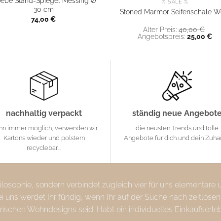
ebe Stand-Spiegel Messing Ø
% SALE %
30 cm
Stoned Marmor Seifenschale W
74,00
€
Ursp
Alter Preis:
40,00
€
Prei
Ak
Angebotspreis:
25,00
€
war:
Pr
40,
ist:
25
nachhaltig verpackt
ständig neue Angebot
nn immer möglich, verwenden wir
die neusten Trends und tolle
Kartons wieder und polstern
Angebote für dich und dein Zuh
recyclebar....
Philosophie, sondern verbindet zugleich vier für uns elementare
uns werdet Ihr fündig, wenn Ihr auf der Suche nach zeitlosen
frischen Wohndesigns seid. Habt ein individuelles Einkaufserle