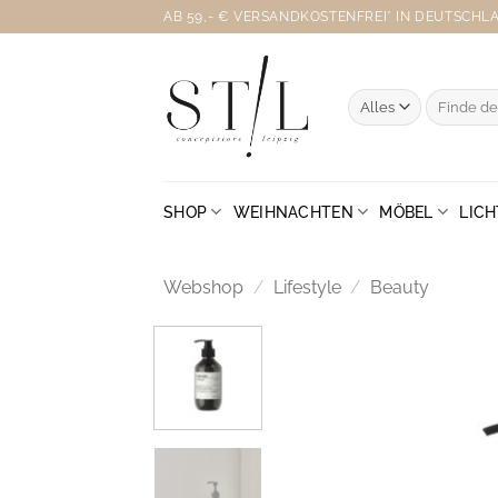
Zum
AB 59,- € VERSANDKOSTENFREI* IN DEUTSCHLAN
Inhalt
springen
Suche
nach:
SHOP
WEIHNACHTEN
MÖBEL
LICH
Webshop
/
Lifestyle
/
Beauty