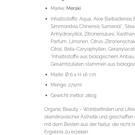
Marke:
Meraki
Inhaltsstoffe: Aqua, Aloe Barbadensis Bl
Simmondsia Chinensis Samenöl*, Steari
Anhydroxylitol, Zitronensäure, Xantha
Parfum, Limonen, Citrus-Zitronenschalen
Citral, Beta-Caryophyllen, Geranylacet
*Inhaltsstoffe aus biologischem Anbau.
Gesamtzutaten stammen aus biologi
Maße: Ø 6 x H 16 cm
Menge: 275ml
Gewicht (netto): 280g
Organic Beauty – Wohlbefinden und Life
skandinavischer Ästhetik und geschaffen m
mit dem Besten aus der Natur, die nicht 
Ergebnis zu erzielen.