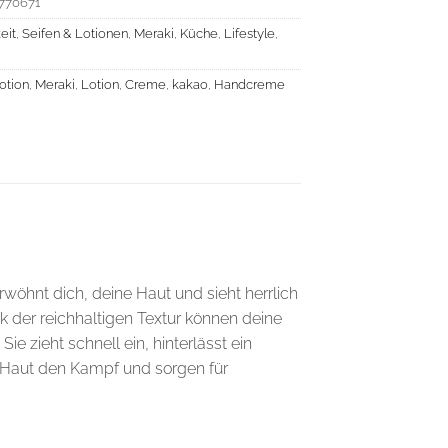
770671
eit
,
Seifen & Lotionen
,
Meraki
,
Küche
,
Lifestyle
,
otion
,
Meraki
,
Lotion
,
Creme
,
kakao
,
Handcreme
rwöhnt dich, deine Haut und sieht herrlich
k der reichhaltigen Textur können deine
 zieht schnell ein, hinterlässt ein
r Haut den Kampf und sorgen für