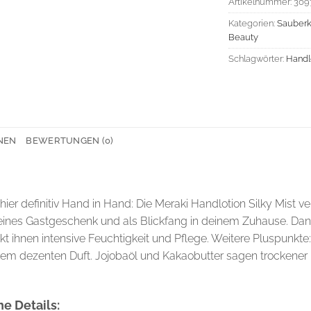
Artikelnummer:
309
Kategorien:
Sauberk
Beauty
Schlagwörter:
Handl
NEN
BEWERTUNGEN (0)
er definitiv Hand in Hand: Die Meraki Handlotion Silky Mist ve
s feines Gastgeschenk und als Blickfang in deinem Zuhause. Dan
nen intensive Feuchtigkeit und Pflege. Weitere Pluspunkte: Sie
inem dezenten Duft. Jojobaöl und Kakaobutter sagen trockene
e Details: