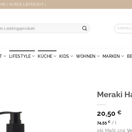
D | KURZE LIEFERZEIT |
ANMEL
T
LIFESTYLE
KÜCHE
KIDS
WOHNEN
MARKEN
B
Meraki Ha
20,50
€
74,55
€
/
l
inkl. MwSt.
zzgl.
Ve