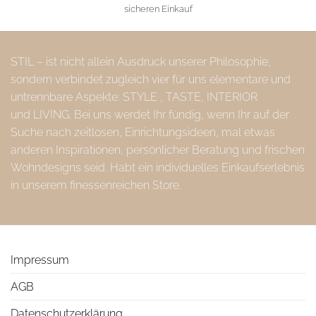
sicheren Einkauf
STIL – ist nicht allein Ausdruck unserer Philosophie,
sondern verbindet zugleich vier für uns elementare und
untrennbare Aspekte: STYLE , TASTE, INTERIOR
und LIVING. Bei uns werdet Ihr fündig, wenn Ihr auf der
Suche nach zeitlosen, Einrichtungsideen, mal etwas
anderen Inspirationen, persönlicher Beratung und frischen
Wohndesigns seid. Habt ein individuelles Einkaufserlebnis
in unserem finessenreichen Store.
Impressum
AGB
Datenschutzerklärung