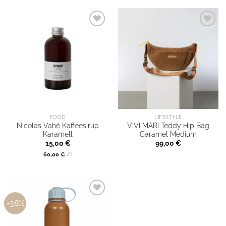
FOOD
LIFESTYLE
Nicolas Vahé Kaffeesirup
VIVI MARI Teddy Hip Bag
Karamell
Caramel Medium
15,00
€
99,00
€
60,00
€
/
l
-38%