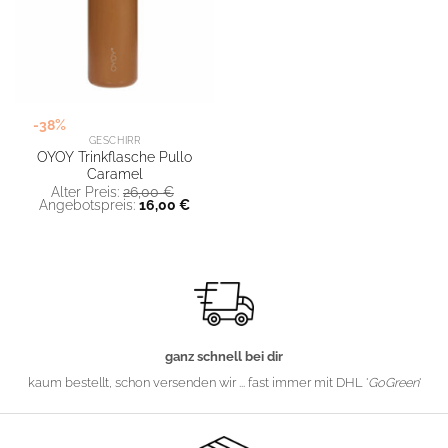
-38%
GESCHIRR
OYOY Trinkflasche Pullo
Caramel
Ursprünglicher
Alter Preis:
26,00
€
Preis
Aktueller
Angebotspreis:
16,00
€
war:
Preis
26,00 €
ist:
16,00 €.
ganz schnell bei dir
kaum bestellt, schon versenden wir ... fast immer mit DHL '
GoGreen
'