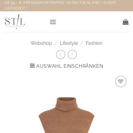
Zum
AB 59,- € VERSANDKOSTENFREI* IN DEUTSCHLAND | KURZE
LIEFERZEIT |
Inhalt
springen
Webshop
/
Lifestyle
/
Fashion
AUSWAHL EINSCHRÄNKEN