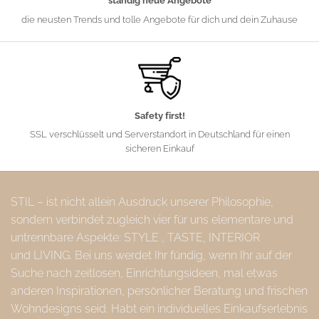
ständig neue Angebote
die neusten Trends und tolle Angebote für dich und dein Zuhause
Safety first!
SSL verschlüsselt und Serverstandort in Deutschland für einen
sicheren Einkauf
STIL – ist nicht allein Ausdruck unserer Philosophie,
sondern verbindet zugleich vier für uns elementare und
untrennbare Aspekte: STYLE , TASTE, INTERIOR
und LIVING. Bei uns werdet Ihr fündig, wenn Ihr auf der
Suche nach zeitlosen, Einrichtungsideen, mal etwas
anderen Inspirationen, persönlicher Beratung und frischen
Wohndesigns seid. Habt ein individuelles Einkaufserlebnis