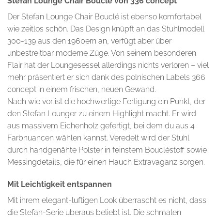
Stefan Lounge Chair Bouclé von 336 concept
Der Stefan Lounge Chair Bouclé ist ebenso komfortabel
wie zeitlos schön. Das Design knüpft an das Stuhlmodell
300-139 aus den 1960ern an, verfügt aber über
unbestreitbar moderne Züge. Von seinem besonderen
Flair hat der Loungesessel allerdings nichts verloren – viel
mehr präsentiert er sich dank des polnischen Labels 366
concept in einem frischen, neuen Gewand.
Nach wie vor ist die hochwertige Fertigung ein Punkt, der
den Stefan Lounger zu einem Highlight macht. Er wird
aus massivem Eichenholz gefertigt, bei dem du aus 4
Farbnuancen wählen kannst. Veredelt wird der Stuhl
durch handgenähte Polster in feinstem Boucléstoff sowie
Messingdetails, die für einen Hauch Extravaganz sorgen.
Mit Leichtigkeit entspannen
Mit ihrem elegant-luftigen Look überrascht es nicht, dass
die Stefan-Serie überaus beliebt ist. Die schmalen