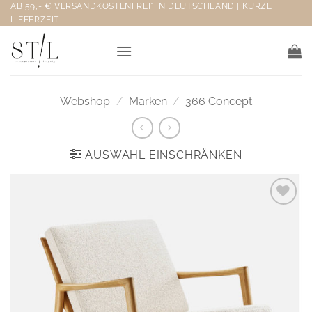
Zum
AB 59,- € VERSANDKOSTENFREI* IN DEUTSCHLAND | KURZE
LIEFERZEIT |
Inhalt
springen
Webshop
/
Marken
/
366 Concept
AUSWAHL EINSCHRÄNKEN