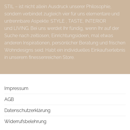
STIL – ist nicht allein Ausdruck unserer Philosophie,
sondern verbindet zugleich vier für uns elementare und
untrennbare Aspekte: STYLE , TASTE, INTERIOR
und LIVING. Bei uns werdet Ihr fündig, wenn Ihr auf der
Suche nach zeitlosen, Einrichtungsideen, mal etwas
anderen Inspirationen, persönlicher Beratung und frischen
Wohndesigns seid. Habt ein individuelles Einkaufserlebnis
in unserem finessenreichen Store.
Impressum
AGB
Datenschutzerklärung
Widerrufsbelehrung