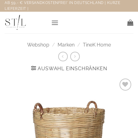
Zum
AB 59,- € VERSANDKOSTENFREI* IN DEUTSCHLAND | KURZE
LIEFERZEIT |
Inhalt
springen
Webshop
/
Marken
/
TineK Home
AUSWAHL EINSCHRÄNKEN