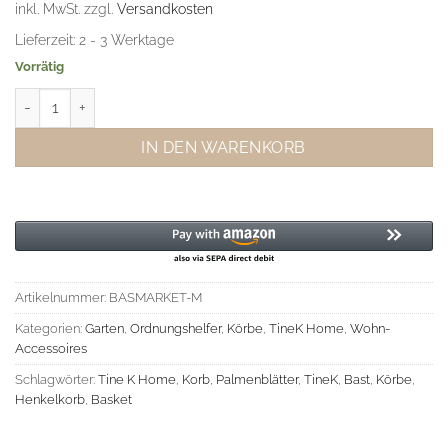
inkl. MwSt.
zzgl.
Versandkosten
Lieferzeit:
2 - 3 Werktage
Vorrätig
TineK Henkel-Korb M Menge
IN DEN WARENKORB
Artikelnummer:
BASMARKET-M
Kategorien:
Garten
,
Ordnungshelfer
,
Körbe
,
TineK Home
,
Wohn-
Accessoires
Schlagwörter:
Tine K Home
,
Korb
,
Palmenblätter
,
TineK
,
Bast
,
Körbe
,
Henkelkorb
,
Basket