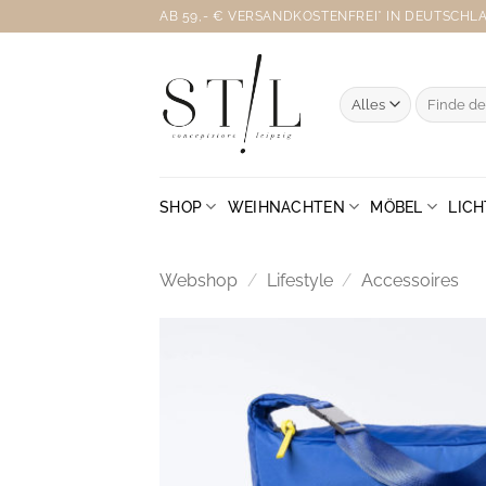
Zum
AB 59,- € VERSANDKOSTENFREI* IN DEUTSCHLAN
Inhalt
springen
Suche
nach:
SHOP
WEIHNACHTEN
MÖBEL
LICH
Webshop
/
Lifestyle
/
Accessoires