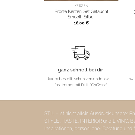
KERZEN
Broste Kerzen-Set Getaucht
Smooth Silber
18,00
€
ganz schnell bei dir
kaum bestellt, schon versenden wir ...
wa
fast immer mit DHL '
GoGreen
'
STIL – ist nicht allein Ausdruck unserer 
STYLE , TASTE, INTERIOR und LIVING. Bei 
Inspirationen, persönlicher Beratung und 