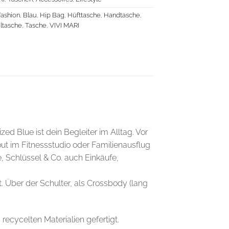
Fashion
,
Blau
,
Hip Bag
,
Hüfttasche
,
Handtasche
,
ltasche
,
Tasche
,
VIVI MARI
ed Blue ist dein Begleiter im Alltag. Vor
ut im Fitnessstudio oder Familienausflug
, Schlüssel & Co. auch Einkäufe,
t. Über der Schulter, als Crossbody (lang
recycelten Materialien gefertigt.