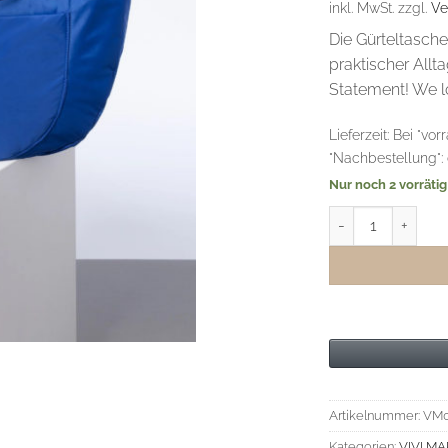
inkl. MwSt.
zzgl.
Ve
Die Gürteltasche
praktischer Allt
Statement! We lo
Lieferzeit:
Bei "vor
"Nachbestellung":
Nur noch 2 vorrätig
VIVI MARI Padded
Artikelnummer:
VM0
Kategorien:
VIVI MA