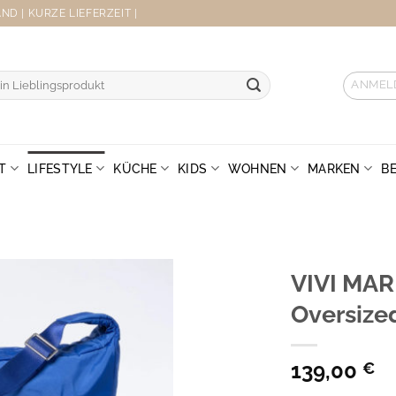
D | KURZE LIEFERZEIT |
ANMEL
T
LIFESTYLE
KÜCHE
KIDS
WOHNEN
MARKEN
B
VIVI MAR
Oversize
139,00
€