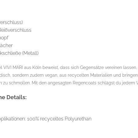
verschluss)
 Reißverschluss
nopf
fächer
kschließe (Metall)
el VIVI MARI aus Köln beweist, dass sich Gegensätze vereinen lassen
r modisch, sondern zudem vegan, aus recycelten Materialien und bring
nen zu schmollen. Mit den angesagten Regencoats schlägst du jedem
e Details:
pplikationen: 100% recyceltes Polyurethan