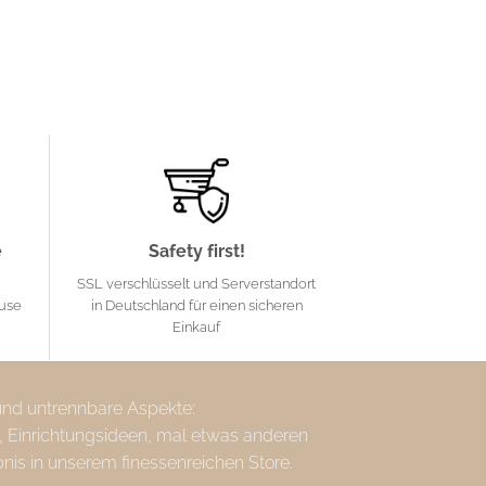
e
Safety first!
SSL verschlüsselt und Serverstandort
ause
in Deutschland für einen sicheren
Einkauf
 und untrennbare Aspekte:
, Einrichtungsideen, mal etwas anderen
bnis in unserem finessenreichen Store.