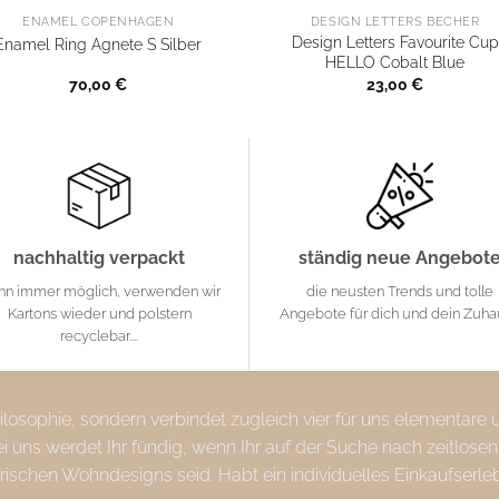
ENAMEL COPENHAGEN
DESIGN LETTERS BECHER
Design Letters Favourite Cup
Enamel Ring Agnete S Silber
HELLO Cobalt Blue
70,00
€
23,00
€
nachhaltig verpackt
ständig neue Angebot
nn immer möglich, verwenden wir
die neusten Trends und tolle
Kartons wieder und polstern
Angebote für dich und dein Zuh
recyclebar....
Philosophie, sondern verbindet zugleich vier für uns elementare
uns werdet Ihr fündig, wenn Ihr auf der Suche nach zeitlosen
frischen Wohndesigns seid. Habt ein individuelles Einkaufserle