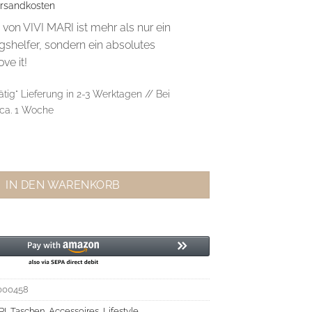
rsandkosten
 von VIVI MARI ist mehr als nur ein
agshelfer, sondern ein absolutes
ve it!
rätig" Lieferung in 2-3 Werktagen // Bei
 ca. 1 Woche
 Hip Bag Oversized Blue Menge
IN DEN WARENKORB
00458
RI
,
Taschen
,
Accessoires
,
Lifestyle