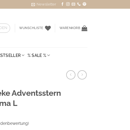
Newsletter
DEN
WUNSCHLISTE
WARENKORB
ESTSELLER
% SALE %
eke Adventsstern
ma L
denbewertung)