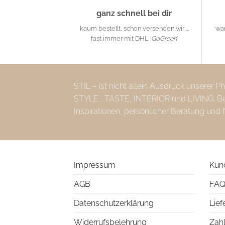
ganz schnell bei dir
kaum bestellt, schon versenden wir ...
wa
fast immer mit DHL '
GoGreen
'
STIL – ist nicht allein Ausdruck unserer 
STYLE , TASTE, INTERIOR und LIVING. Bei 
Inspirationen, persönlicher Beratung und 
Impressum
Kun
AGB
FAQ
Datenschutzerklärung
Lief
Widerrufsbelehrung
Zah