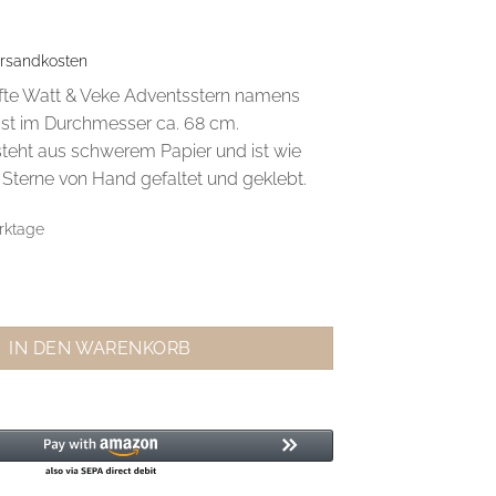
rsandkosten
fte Watt & Veke Adventsstern namens
t im Durchmesser ca. 68 cm.
eht aus schwerem Papier und ist wie
 Sterne von Hand gefaltet und geklebt.
rktage
ntsstern Snöblomma L Menge
IN DEN WARENKORB