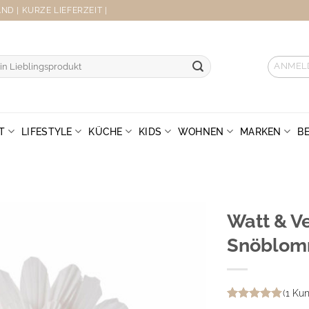
D | KURZE LIEFERZEIT |
ANMEL
T
LIFESTYLE
KÜCHE
KIDS
WOHNEN
MARKEN
B
Watt & V
Snöblom
(
1
Kun