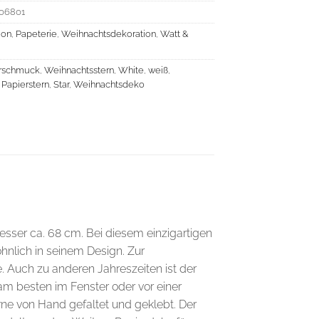
06801
ion
,
Papeterie
,
Weihnachtsdekoration
,
Watt &
rschmuck
,
Weihnachtsstern
,
White
,
weiß
,
,
Papierstern
,
Star
,
Weihnachtsdeko
er ca. 68 cm. Bei diesem einzigartigen
hnlich in seinem Design. Zur
 Auch zu anderen Jahreszeiten ist der
am besten im Fenster oder vor einer
ne von Hand gefaltet und geklebt. Der