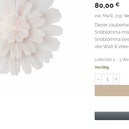
Bewertet
1
80,00
€
mit
5
von
5, basierend
auf
inkl. MwSt.
zzgl.
Ve
Kundenbewertung
Dieser zauberha
Snöblomma miss
Snöblomma best
alle Watt & Veke
Lieferzeit:
2 - 3 We
Vorrätig
Watt & Veke Adve