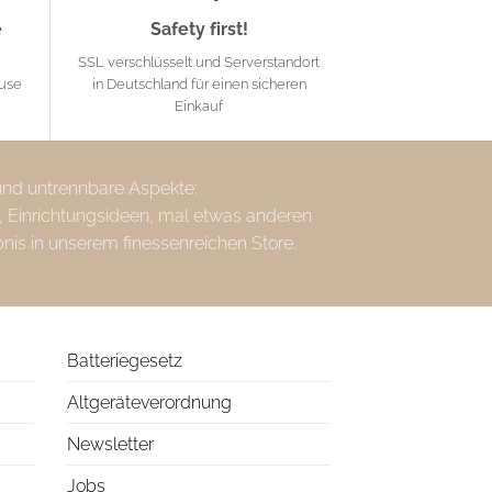
e
Safety first!
SSL verschlüsselt und Serverstandort
ause
in Deutschland für einen sicheren
Einkauf
 und untrennbare Aspekte:
, Einrichtungsideen, mal etwas anderen
bnis in unserem finessenreichen Store.
Batteriegesetz
Altgeräteverordnung
Newsletter
Jobs