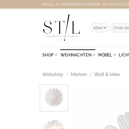
Zum
AB 59,- € VERSANDKOSTENFREI* IN DEUTSCHLAN
Inhalt
springen
Suche
nach:
SHOP
WEIHNACHTEN
MÖBEL
LICH
Webshop
/
Marken
/
Watt & Veke