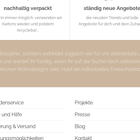
nachhaltig verpackt
ständig neue Angebot
nn immer möglich, verwenden wir
die neusten Trends und tolle
Kartons wieder und polstern
Angebote für dich und dein Zuh
recyclebar....
Philosophie, sondern verbindet zugleich vier für uns elementare
uns werdet Ihr fündig, wenn Ihr auf der Suche nach zeitlosen
frischen Wohndesigns seid. Habt ein individuelles Einkaufserle
denservice
Projekte
 und Hilfe
Presse
erung & Versand
Blog
lungsmöglichkeiten
Kontakt