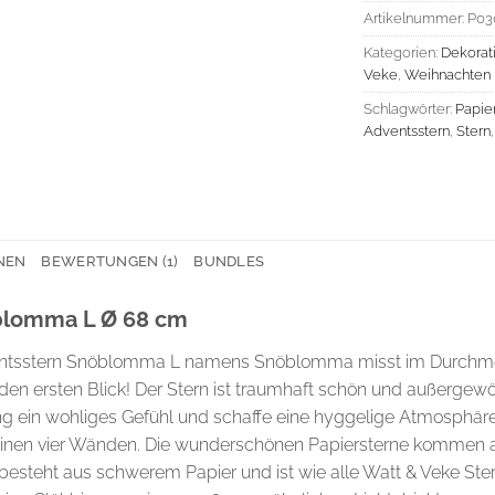
Artikelnummer:
P03
Kategorien:
Dekorat
Veke
,
Weihnachten
Schlagwörter:
Papie
Adventsstern
,
Stern
NEN
BEWERTUNGEN (1)
BUNDLES
blomma L Ø 68 cm
ntsstern Snöblomma L namens Snöblomma misst im Durchmess
en ersten Blick! Der Stern ist traumhaft schön und außergewö
g ein wohliges Gefühl und schaffe eine hyggelige Atmosphäre.
 deinen vier Wänden. Die wunderschönen Papiersterne kommen 
teht aus schwerem Papier und ist wie alle Watt & Veke Ster