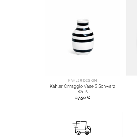
KÄHLER DESIGN
Kähler Omaggio Vase S Schwarz
Weiß
27,50
€