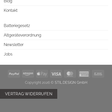
Blog
Kontakt
Batteriegesetz
Altgeräteverordnung
Newsletter
Jobs
PayPal
Amazon
Apple
Visa
MasterCard
American
Bank
Pay
Express
Trans
Copyright 2026 ©
STIL.DESIGN GmbH
VERTRAG WIDERRUFEN