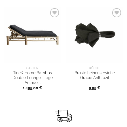
GARTEN
KÜCHE
TineK Home Bambus
Broste Leinenserviette
Double Lounge-Liege
Gracie Anthrazit
Anthrazit
1.495,00
€
9,95
€