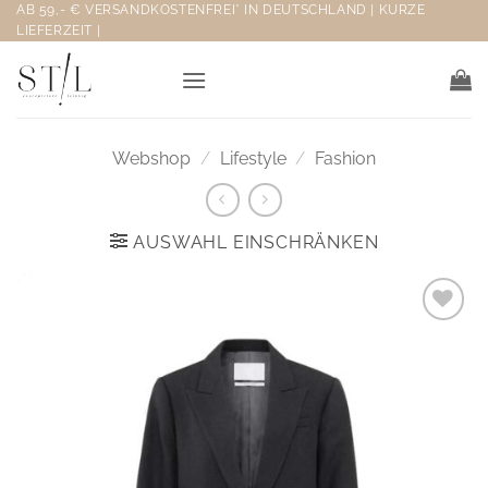
Zum
AB 59,- € VERSANDKOSTENFREI* IN DEUTSCHLAND | KURZE
LIEFERZEIT |
Inhalt
springen
Webshop
/
Lifestyle
/
Fashion
AUSWAHL EINSCHRÄNKEN