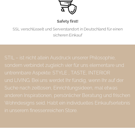
Safety first!
SSL verschlüsselt und Serverstandort in Deutschland für einen
sicheren Einkauf
STIL – ist nicht allein Ausdruck unserer Philosophie,
sondern verbindet zugleich vier für uns elementare und
untrennbare Aspekte: STYLE , TASTE, INTERIOR
und LIVING. Bei uns werdet Ihr fündig, wenn Ihr auf der
Suche nach zeitlosen, Einrichtungsideen, mal etwas
anderen Inspirationen, persönlicher Beratung und frischen
Wohndesigns seid. Habt ein individuelles Einkaufserlebnis
in unserem finessenreichen Store.