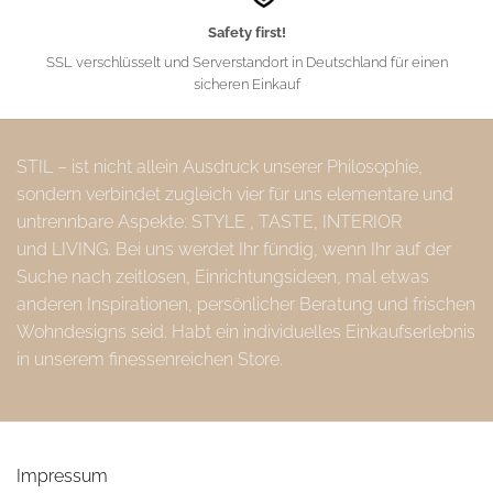
Safety first!
SSL verschlüsselt und Serverstandort in Deutschland für einen
sicheren Einkauf
STIL – ist nicht allein Ausdruck unserer Philosophie,
sondern verbindet zugleich vier für uns elementare und
untrennbare Aspekte: STYLE , TASTE, INTERIOR
und LIVING. Bei uns werdet Ihr fündig, wenn Ihr auf der
Suche nach zeitlosen, Einrichtungsideen, mal etwas
anderen Inspirationen, persönlicher Beratung und frischen
Wohndesigns seid. Habt ein individuelles Einkaufserlebnis
in unserem finessenreichen Store.
Impressum