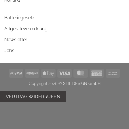
Kontakt
Batteriegesetz
Altgeräteverordnung
Newsletter
Jobs
PayPal
Amazon
Apple
Visa
MasterCard
American
Bank
Pay
Express
Trans
Copyright 2026 ©
STIL.DESIGN GmbH
VERTRAG WIDERRUFEN