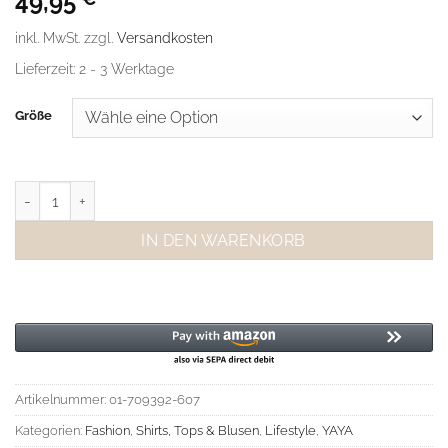
49,95
inkl. MwSt.
zzgl.
Versandkosten
Lieferzeit:
2 - 3 Werktage
Größe
YAYA Top mit Faltenausschnitt Foxtrot Brown Menge
IN DEN WARENKORB
Artikelnummer:
01-709392-607
Kategorien:
Fashion
,
Shirts, Tops & Blusen
,
Lifestyle
,
YAYA