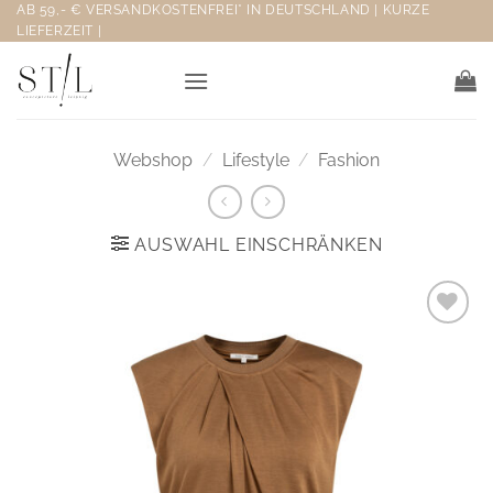
Zum
AB 59,- € VERSANDKOSTENFREI* IN DEUTSCHLAND | KURZE
LIEFERZEIT |
Inhalt
springen
Webshop
/
Lifestyle
/
Fashion
AUSWAHL EINSCHRÄNKEN