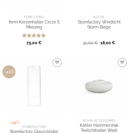
FERM LIVING
KÜCHE
ferm Kerzenhalter Circle S
Storefactory Windlicht
Messing
Storm Beige
Bewertet
Ursprünglicher
Aktueller
75,00
€
35,00
€
18,00
€
Preis
Preis
mit
5
von
war:
ist:
5
35,00 €
18,00 €.
-49%
WOHN-ACCESSOIRES
-49%
Kähler Hammershøi
STOREFACTORY
Teelichthalter Weiß
Storefactory Glaszylinder