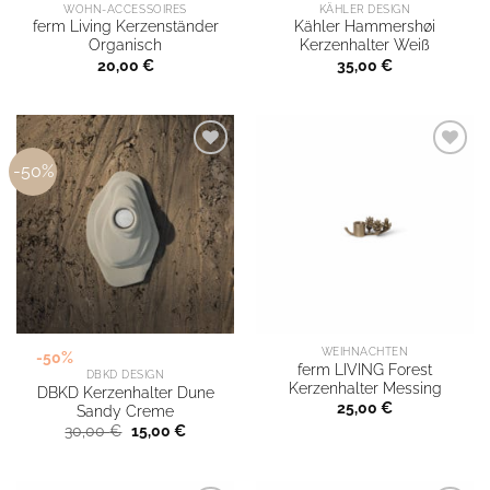
WOHN-ACCESSOIRES
KÄHLER DESIGN
ferm Living Kerzenständer
Kähler Hammershøi
Organisch
Kerzenhalter Weiß
20,00
€
35,00
€
-50%
WEIHNACHTEN
-50%
ferm LIVING Forest
DBKD DESIGN
Kerzenhalter Messing
DBKD Kerzenhalter Dune
25,00
€
Sandy Creme
Ursprünglicher
Aktueller
30,00
€
15,00
€
Preis
Preis
war:
ist:
30,00 €
15,00 €.