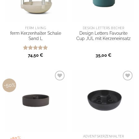
FERM LIVING
DESIGN LETTERS BECHER
ferm Kerzenhalter Schale
Design Letters Favourite
Sand L
Cup JUL mit Kerzeneinsatz
Bewertet
74,50
€
35,00
€
mit
5
von
5
-50%
ADVENTSKERZENHALTER
-50%