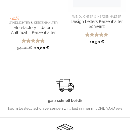
WINDLICHTER & KERZENHALTER
-41%
Design Letters Kerzenhalter
WINDLICHTER & KERZENHALTER
Schwarz
Storefactory Lidatorp
Anthrazit L Kerzenhalter
Bewertet
10,50
€
mit
5
von
Bewertet
Ursprünglicher
Aktueller
34,00
€
20,00
€
5
Preis
Preis
mit
5
von
war:
ist:
5
34,00 €
20,00 €.
ganz schnell bei dir
kaum bestellt, schon versenden wir ... fast immer mit DHL '
GoGreen
'