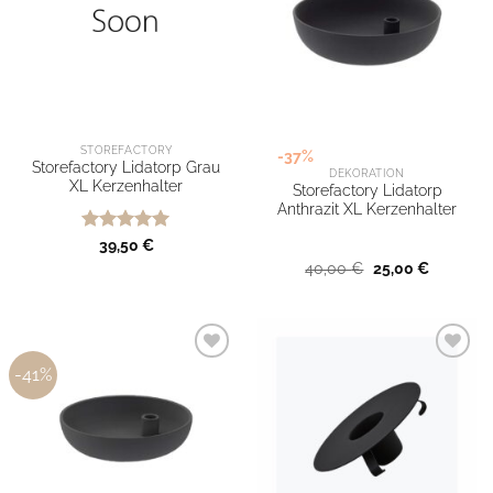
STOREFACTORY
-37%
Storefactory Lidatorp Grau
DEKORATION
XL Kerzenhalter
Storefactory Lidatorp
Anthrazit XL Kerzenhalter
Bewertet
39,50
€
mit
5
von
Ursprünglicher
Aktueller
40,00
€
25,00
€
5
Preis
Preis
war:
ist:
40,00 €
25,00 €.
-41%