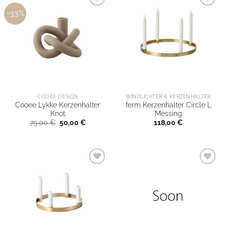
-33%
COOEE DESIGN
WINDLICHTER & KERZENHALTER
Cooee Lykke Kerzenhalter
ferm Kerzenhalter Circle L
Knot
Messing
Ursprünglicher
Aktueller
75,00
€
50,00
€
118,00
€
Preis
Preis
war:
ist:
75,00 €
50,00 €.