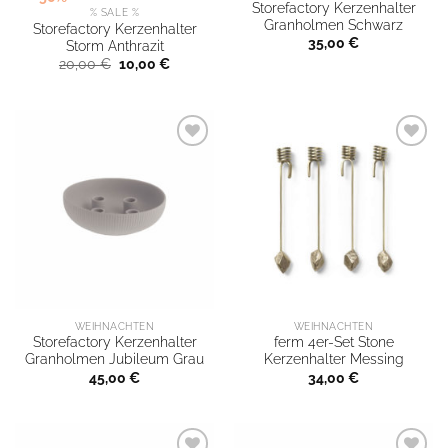
Storefactory Kerzenhalter
% SALE %
Granholmen Schwarz
Storefactory Kerzenhalter
35,00
€
Storm Anthrazit
Ursprünglicher
Aktueller
20,00
€
10,00
€
Preis
Preis
war:
ist:
20,00 €
10,00 €.
WEIHNACHTEN
WEIHNACHTEN
Storefactory Kerzenhalter
ferm 4er-Set Stone
Granholmen Jubileum Grau
Kerzenhalter Messing
45,00
€
34,00
€