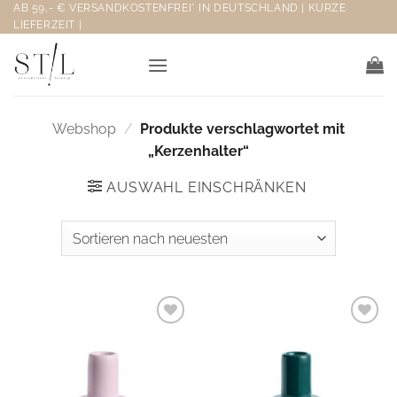
Zum
AB 59,- € VERSANDKOSTENFREI* IN DEUTSCHLAND | KURZE
LIEFERZEIT |
Inhalt
springen
Webshop
/
Produkte verschlagwortet mit
„Kerzenhalter“
AUSWAHL EINSCHRÄNKEN