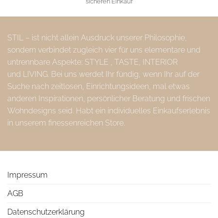
sicheren Einkauf
STIL – ist nicht allein Ausdruck unserer Philosophie,
sondern verbindet zugleich vier für uns elementare und
untrennbare Aspekte: STYLE , TASTE, INTERIOR
und LIVING. Bei uns werdet Ihr fündig, wenn Ihr auf der
Suche nach zeitlosen, Einrichtungsideen, mal etwas
anderen Inspirationen, persönlicher Beratung und frischen
Wohndesigns seid. Habt ein individuelles Einkaufserlebnis
in unserem finessenreichen Store.
Impressum
AGB
Datenschutzerklärung