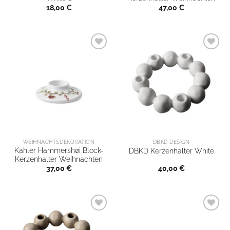
18,00
€
47,00
€
WEIHNACHTSDEKORATION
DBKD DESIGN
Kähler Hammershøi Block-
DBKD Kerzenhalter White
Kerzenhalter Weihnachten
37,00
€
40,00
€