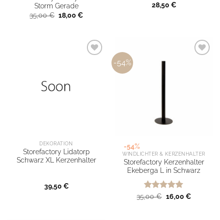
28,50
€
Storm Gerade
Ursprünglicher
Aktueller
35,00
€
18,00
€
Preis
Preis
war:
ist:
35,00 €
18,00 €.
-54%
DEKORATION
-54%
Storefactory Lidatorp
WINDLICHTER & KERZENHALTER
Schwarz XL Kerzenhalter
Storefactory Kerzenhalter
Ekeberga L in Schwarz
39,50
€
Bewertet
Ursprünglicher
Aktueller
35,00
€
16,00
€
Preis
Preis
mit
5
von
war:
ist:
5
35,00 €
16,00 €.