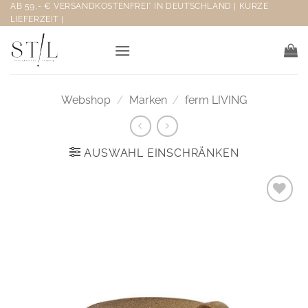
Zum
AB 59,- € VERSANDKOSTENFREI* IN DEUTSCHLAND | KURZE
LIEFERZEIT |
Inhalt
springen
Webshop
/
Marken
/
ferm LIVING
AUSWAHL EINSCHRÄNKEN