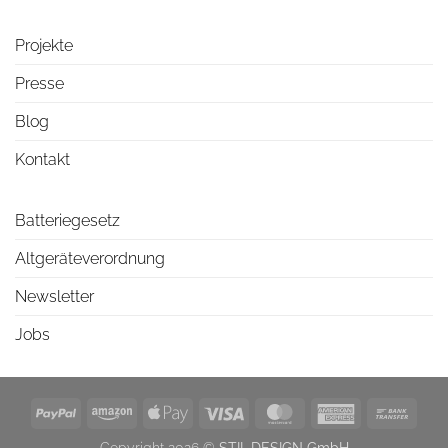
Projekte
Presse
Blog
Kontakt
Batteriegesetz
Altgeräteverordnung
Newsletter
Jobs
PayPal
Amazon
Apple
Visa
MasterCard
American
Bank
Pay
Express
Trans
Copyright 2026 ©
STIL.DESIGN GmbH