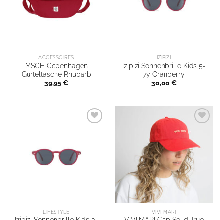
ACCESSOIRES
IZIPIZI
MSCH Copenhagen
Izipizi Sonnenbrille Kids 5-
Gürteltasche Rhubarb
7y Cranberry
39,95
€
30,00
€
LIFESTYLE
VIVI MARI
Izipizi Sonnenbrille Kids 3-
VIVI MARI Cap Solid True