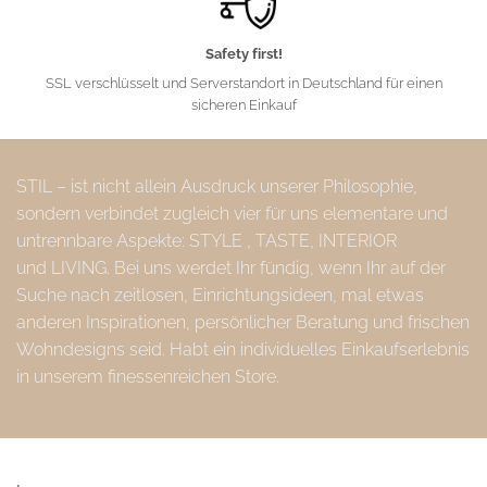
Safety first!
SSL verschlüsselt und Serverstandort in Deutschland für einen
sicheren Einkauf
STIL – ist nicht allein Ausdruck unserer Philosophie,
sondern verbindet zugleich vier für uns elementare und
untrennbare Aspekte: STYLE , TASTE, INTERIOR
und LIVING. Bei uns werdet Ihr fündig, wenn Ihr auf der
Suche nach zeitlosen, Einrichtungsideen, mal etwas
anderen Inspirationen, persönlicher Beratung und frischen
Wohndesigns seid. Habt ein individuelles Einkaufserlebnis
in unserem finessenreichen Store.