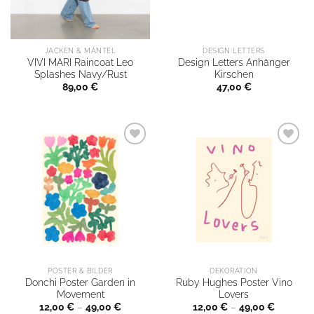
JACKEN & MÄNTEL
DESIGN LETTERS
VIVI MARI Raincoat Leo
Design Letters Anhänger
Splashes Navy/Rust
Kirschen
89,00
€
47,00
€
POSTER & BILDER
DEKORATION
Donchi Poster Garden in
Ruby Hughes Poster Vino
Movement
Lovers
12,00
€
–
49,00
€
12,00
€
–
49,00
€