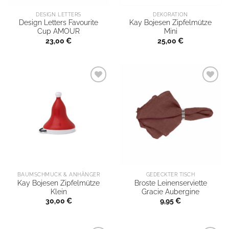
DESIGN LETTERS
DEKORATION
Design Letters Favourite
Kay Bojesen Zipfelmütze
Cup AMOUR
Mini
23,00
€
25,00
€
BAUMSCHMUCK & ANHÄNGER
GEDECKTER TISCH
Kay Bojesen Zipfelmütze
Broste Leinenserviette
Klein
Gracie Aubergine
30,00
€
9,95
€