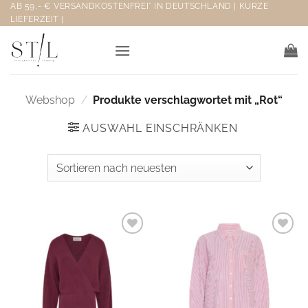
Zum
AB 59,- € VERSANDKOSTENFREI* IN DEUTSCHLAND | KURZE
LIEFERZEIT |
Inhalt
springen
Webshop
/
Produkte verschlagwortet mit „Rot“
AUSWAHL EINSCHRÄNKEN