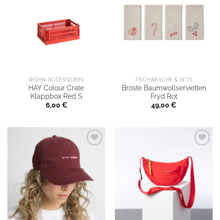
WOHN-ACCESSOIRES
TISCHWÄSCHE & SETS
HAY Colour Crate
Broste Baumwollservietten
Klappbox Red S
Fryd Rot
6,00
€
49,00
€