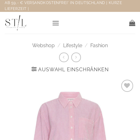
Zum
AB 59,- € VERSANDKOSTENFREI* IN DEUTSCHLAND | KURZE
LIEFERZEIT |
Inhalt
springen
Webshop
/
Lifestyle
/
Fashion
AUSWAHL EINSCHRÄNKEN