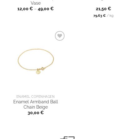
Vase
12,00
€
–
49,00
€
21,50
€
79,63
€
/
kg
ENAMEL COPENHAGEN
Enamel Armband Ball
Chain Beige
30,00
€