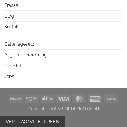
Presse
Blog
Kontakt
Batteriegesetz
Altgeräteverordnung
Newsletter
Jobs
PayPal
Amazon
Apple
Visa
MasterCard
American
Bank
Pay
Express
Trans
Copyright 2026 ©
STIL.DESIGN GmbH
VERTRAG WIDERRUFEN