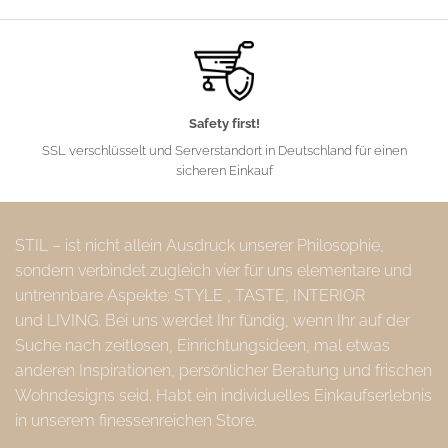
Safety first!
SSL verschlüsselt und Serverstandort in Deutschland für einen
sicheren Einkauf
STIL – ist nicht allein Ausdruck unserer Philosophie,
sondern verbindet zugleich vier für uns elementare und
untrennbare Aspekte: STYLE , TASTE, INTERIOR
und LIVING. Bei uns werdet Ihr fündig, wenn Ihr auf der
Suche nach zeitlosen, Einrichtungsideen, mal etwas
anderen Inspirationen, persönlicher Beratung und frischen
Wohndesigns seid. Habt ein individuelles Einkaufserlebnis
in unserem finessenreichen Store.