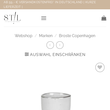
Zum
AB 59,- € VERSANDKOSTENFREI* IN DEUTSCHLAND | KURZE
LIEFERZEIT |
Inhalt
springen
Webshop
/
Marken
/
Broste Copenhagen
AUSWAHL EINSCHRÄNKEN