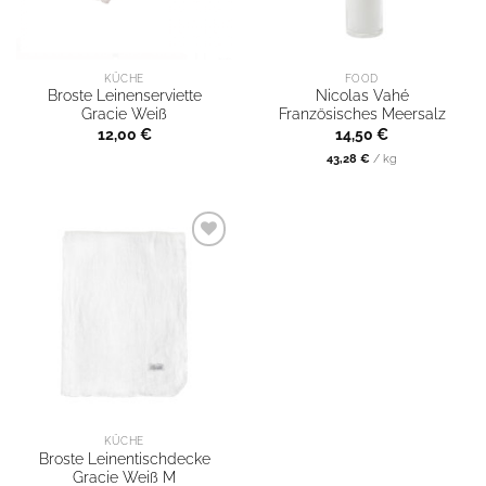
KÜCHE
FOOD
Broste Leinenserviette
Nicolas Vahé
Gracie Weiß
Französisches Meersalz
12,00
€
14,50
€
43,28
€
/
kg
KÜCHE
Broste Leinentischdecke
Gracie Weiß M