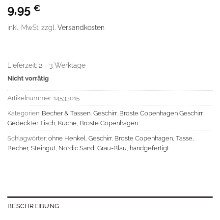
Bewertet
1
9,95
€
mit
5
von
5, basierend
auf
inkl. MwSt.
zzgl.
Versandkosten
Kundenbewertung
Lieferzeit:
2 - 3 Werktage
Nicht vorrätig
Artikelnummer:
14533015
Kategorien:
Becher & Tassen
,
Geschirr
,
Broste Copenhagen Geschirr
,
Gedeckter Tisch
,
Küche
,
Broste Copenhagen
Schlagwörter:
ohne Henkel
,
Geschirr
,
Broste Copenhagen
,
Tasse
,
Becher
,
Steingut
,
Nordic Sand
,
Grau-Blau
,
handgefertigt
BESCHREIBUNG