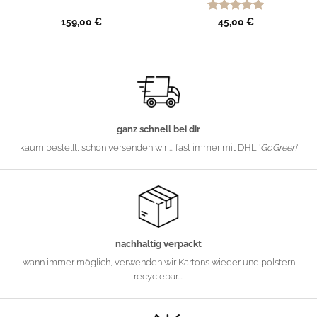
Bewertet
159,00
€
45,00
€
mit
5
von
5
ganz schnell bei dir
kaum bestellt, schon versenden wir ... fast immer mit DHL '
GoGreen
'
nachhaltig verpackt
wann immer möglich, verwenden wir Kartons wieder und polstern
recyclebar....