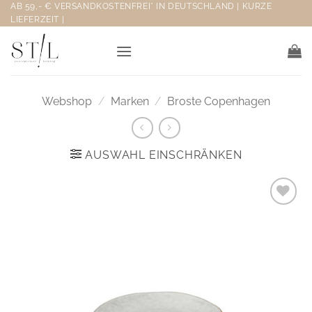
Zum
AB 59,- € VERSANDKOSTENFREI* IN DEUTSCHLAND | KURZE
LIEFERZEIT |
Inhalt
springen
Webshop
/
Marken
/
Broste Copenhagen
AUSWAHL EINSCHRÄNKEN