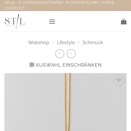
Zum
AB 59,- € VERSANDKOSTENFREI* IN DEUTSCHLAND | KURZE
LIEFERZEIT |
Inhalt
springen
Webshop
/
Lifestyle
/
Schmuck
AUSWAHL EINSCHRÄNKEN