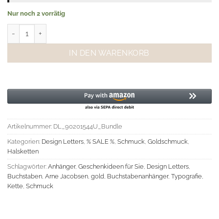
Nur noch 2 vorrätig
Design Letters Buchstabe U (16 mm) mit oder ohne Kette - 18K ve
IN DEN WARENKORB
Artikelnummer:
DL_90201544U_Bundle
Kategorien:
Design Letters
,
% SALE %
,
Schmuck
,
Goldschmuck
,
Halsketten
Schlagwörter:
Anhänger
,
Geschenkideen für Sie
,
Design Letters
,
Buchstaben
,
Arne Jacobsen
,
gold
,
Buchstabenanhänger
,
Typografie
,
Kette
,
Schmuck