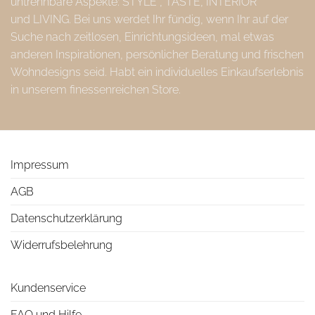
untrennbare Aspekte: STYLE , TASTE, INTERIOR
und LIVING. Bei uns werdet Ihr fündig, wenn Ihr auf der
Suche nach zeitlosen, Einrichtungsideen, mal etwas
anderen Inspirationen, persönlicher Beratung und frischen
Wohndesigns seid. Habt ein individuelles Einkaufserlebnis
in unserem finessenreichen Store.
Impressum
AGB
Datenschutzerklärung
Widerrufsbelehrung
Kundenservice
FAQ und Hilfe