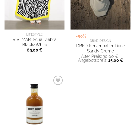
LIFESTYLE
-50%
VIVI MARI Schal Zebra
DBKD DESIGN
Black/White
DBKD Kerzenhalter Dune
69,00
€
Sandy Creme
Ursprün
Alter Preis:
30,00
€
Preis
Aktuel
Angebotspreis:
15,00
€
war:
Preis
30,00 
ist:
15,00 