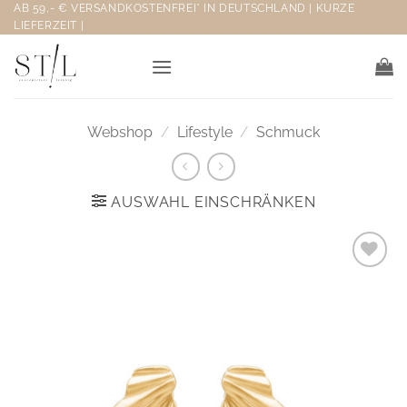
Zum
AB 59,- € VERSANDKOSTENFREI* IN DEUTSCHLAND | KURZE
LIEFERZEIT |
Inhalt
springen
Webshop
/
Lifestyle
/
Schmuck
AUSWAHL EINSCHRÄNKEN