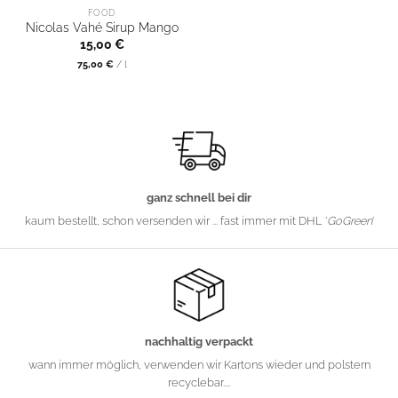
FOOD
Nicolas Vahé Sirup Mango
15,00
€
75,00
€
/
l
ganz schnell bei dir
kaum bestellt, schon versenden wir ... fast immer mit DHL '
GoGreen
'
nachhaltig verpackt
wann immer möglich, verwenden wir Kartons wieder und polstern
recyclebar....