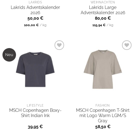
und Eleganz
LAKRIDS
WEIHNACHTEN
Selbstverzehr und
Lakrids Adventskalender
Lakrids Large
ausstrahlt.
2026
Adventskalender 2026
als Geschenk.
50,00
€
80,00
€
100,00
€
/
kg
115,94
€
/
kg
Jetzt inspirieren
Trau dich!
Neu
LIFESTYLE
FASHION
MSCH Copenhagen Boxy-
MSCH Copenhagen T-Shirt
Shirt Indian Ink
mit Logo Warm LGM/S
Gray
39,95
€
58,50
€