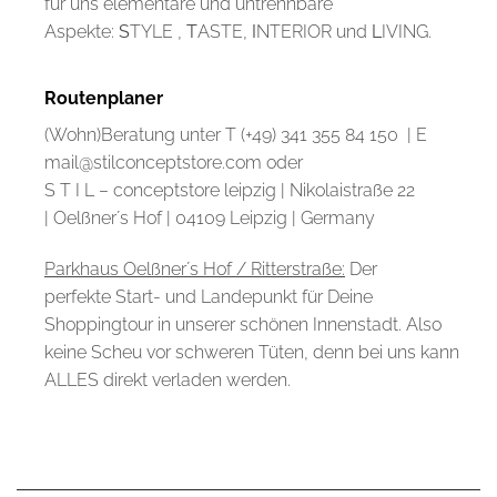
für uns elementare und untrennbare
Aspekte:
S
TYLE ,
T
ASTE,
I
NTERIOR und
L
IVING.
Routenplaner
(Wohn)Beratung unter T (+49) 341 355 84 150 | E
mail@stilconceptstore.com oder
S T I L – conceptstore leipzig | Nikolaistraße 22
| Oelßner´s Hof | 04109 Leipzig | Germany
Parkhaus Oelßner´s Hof / Ritterstraße:
Der
perfekte Start- und Landepunkt für Deine
Shoppingtour in unserer schönen Innenstadt. Also
keine Scheu vor schweren Tüten, denn bei uns kann
ALLES direkt verladen werden.