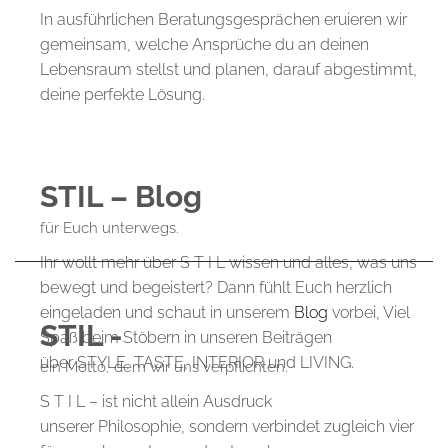
In ausführlichen Beratungsgesprächen eruieren wir
gemeinsam, welche Ansprüche du an deinen
Lebensraum stellst und planen, darauf abgestimmt,
deine perfekte Lösung.
STIL – Blog
für Euch unterwegs.
Ihr wollt mehr über S T I L wissen und alles, was uns
bewegt und begeistert? Dann fühlt Euch herzlich
eingeladen und schaut in unserem
Blog
vorbei, Viel
STIL -
Spaß beim Stöbern in unseren Beiträgen
über STYLE, TASTE, INTERIOR und LIVING.
ein Motto, dem wir uns verpflichten.
S T I L – ist nicht allein Ausdruck
unserer Philosophie, sondern verbindet zugleich vier