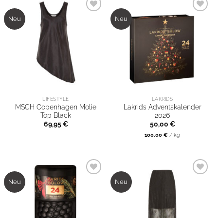
Neu
Neu
LIFESTYLE
LAKRIDS
MSCH Copenhagen Molie
Lakrids Adventskalender
Top Black
2026
69,95
€
50,00
€
100,00
€
/
kg
Neu
Neu