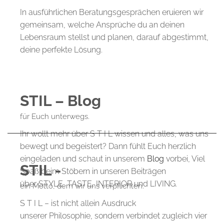
In ausführlichen Beratungsgesprächen eruieren wir
gemeinsam, welche Ansprüche du an deinen
Lebensraum stellst und planen, darauf abgestimmt,
deine perfekte Lösung.
STIL – Blog
für Euch unterwegs.
Ihr wollt mehr über S T I L wissen und alles, was uns
bewegt und begeistert? Dann fühlt Euch herzlich
eingeladen und schaut in unserem
Blog
vorbei, Viel
STIL -
Spaß beim Stöbern in unseren Beiträgen
über STYLE, TASTE, INTERIOR und LIVING.
ein Motto, dem wir uns verpflichten.
S T I L – ist nicht allein Ausdruck
unserer Philosophie, sondern verbindet zugleich vier