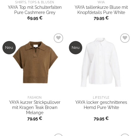
und Eleganz
SHIRTS, TOPS & BLUSEN
YAYA
Selbstverzehr und
YAYA Top mit Schulterfalten
YAYA taillenkurze Bluse mit
ausstrahlt.
Pure Cashmere Grey
Knopfdetails Pure White
als Geschenk.
69,95
€
79,95
€
Jetzt inspirieren
Trau dich!
Neu
Neu
FASHION
LIFESTYLE
YAYA kurzer Strickpullover
YAYA locker geschnittenes
mit Kragen Teak Brown
Hemd Pure White
Melange
79,95
€
79,95
€