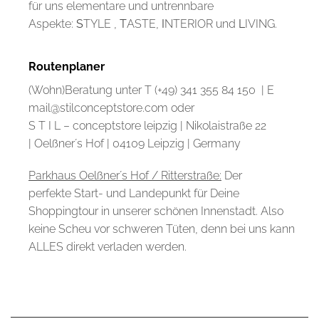
für uns elementare und untrennbare
Aspekte:
S
TYLE ,
T
ASTE,
I
NTERIOR und
L
IVING.
Routenplaner
(Wohn)Beratung unter T (+49) 341 355 84 150 | E
mail@stilconceptstore.com oder
S T I L – conceptstore leipzig | Nikolaistraße 22
| Oelßner´s Hof | 04109 Leipzig | Germany
Parkhaus Oelßner´s Hof / Ritterstraße:
Der
perfekte Start- und Landepunkt für Deine
Shoppingtour in unserer schönen Innenstadt. Also
keine Scheu vor schweren Tüten, denn bei uns kann
ALLES direkt verladen werden.