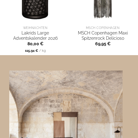
WEIHNACHTEN
MSCH COPENHAGEN
Lakrids Large
MSCH Copenhagen Maxi
Adventskalender 2026
Spitzenrock Delicioso
80,00
€
69,95
€
115,94
€
/
kg