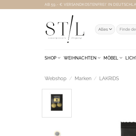
Zum
AB 59,- € VERSANDKOSTENFREI* IN DEUTSCHLAN
Inhalt
springen
Suche
nach:
SHOP
WEIHNACHTEN
MÖBEL
LICH
Webshop
/
Marken
/
LAKRIDS