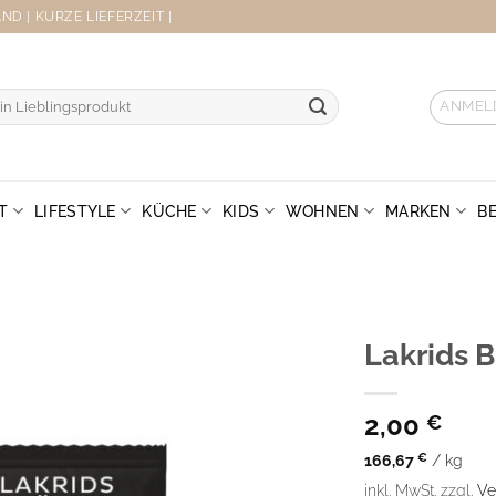
D | KURZE LIEFERZEIT |
ANMEL
T
LIFESTYLE
KÜCHE
KIDS
WOHNEN
MARKEN
B
Lakrids B
2,00
€
166,67
€
/
kg
inkl. MwSt.
zzgl.
Ve