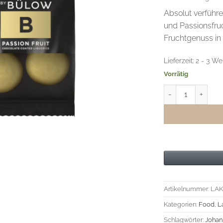
Absolut verführe
und Passionsfruc
Fruchtgenuss in
Lieferzeit:
2 - 3 We
Vorrätig
Lakrids B Passion
Artikelnummer:
LAK
Kategorien:
Food
,
L
Schlagwörter:
Johan