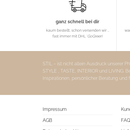
ganz schnell bei dir
kaum bestellt, schon versenden wir ...
wa
fast immer mit DHL '
GoGreen
'
STIL – ist nicht allein Ausdruck unserer 
STYLE , TASTE, INTERIOR und LIVING. Bei 
Inspirationen, persönlicher Beratung und 
Impressum
Kun
AGB
FAQ