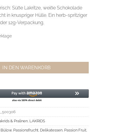
risch: Süße Lakritze, weiße Schokolade
ht in knuspriger Hülle. Ein herb-spritziger
 der 12g-Verpackung.
rktage
 Fruit Mini Menge
IN DEN WARENKORB
_500306
akrids & Pralinen
,
LAKRIDS
 Bülow
,
Passionsfrucht
,
Delikatessen
,
Passion Fruit
,