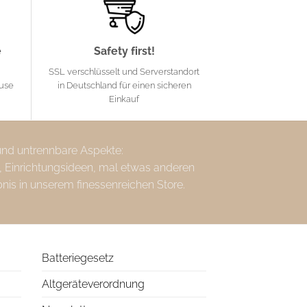
e
Safety first!
SSL verschlüsselt und Serverstandort
ause
in Deutschland für einen sicheren
Einkauf
 und untrennbare Aspekte:
, Einrichtungsideen, mal etwas anderen
bnis in unserem finessenreichen Store.
Batteriegesetz
Altgeräteverordnung