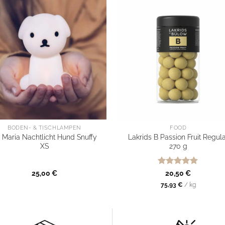
BODEN- & TISCHLAMPEN
FOOD
 Maria Nachtlicht Hund Snuffy
Lakrids B Passion Fruit Regul
XS
270 g
Bewertet
25,00
€
20,50
€
mit
5
von
75,93
€
/
kg
5