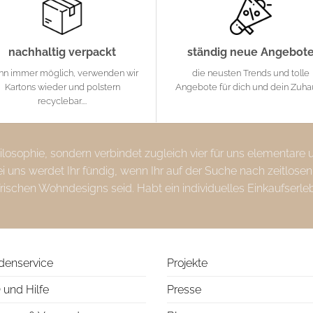
nachhaltig verpackt
ständig neue Angebot
nn immer möglich, verwenden wir
die neusten Trends und tolle
Kartons wieder und polstern
Angebote für dich und dein Zuh
recyclebar....
Philosophie, sondern verbindet zugleich vier für uns elementare
uns werdet Ihr fündig, wenn Ihr auf der Suche nach zeitlosen
frischen Wohndesigns seid. Habt ein individuelles Einkaufserle
denservice
Projekte
 und Hilfe
Presse