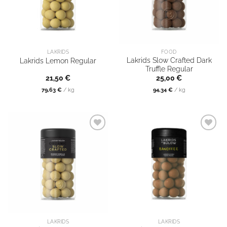
LAKRIDS
FOOD
Lakrids Slow Crafted Dark
Lakrids Lemon Regular
Truffle Regular
21,50
€
25,00
€
79,63
€
/
kg
94,34
€
/
kg
LAKRIDS
LAKRIDS