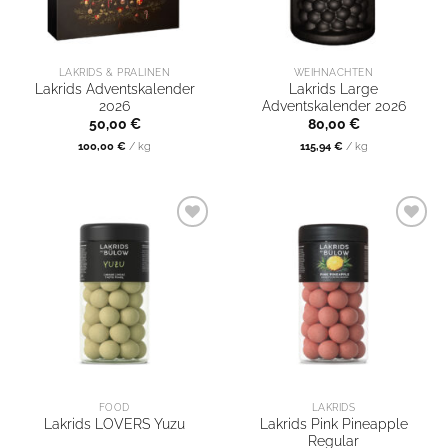
LAKRIDS & PRALINEN
WEIHNACHTEN
Lakrids Adventskalender
Lakrids Large
2026
Adventskalender 2026
50,00
€
80,00
€
100,00
€
/
kg
115,94
€
/
kg
FOOD
LAKRIDS
Lakrids Pink Pineapple
Lakrids LOVERS Yuzu
Regular