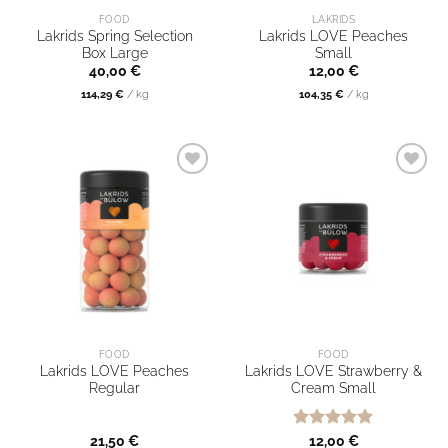
FOOD
LAKRIDS
Lakrids Spring Selection
Lakrids LOVE Peaches
Box Large
Small
40,00
€
12,00
€
114,29
€
/
kg
104,35
€
/
kg
FOOD
FOOD
Lakrids LOVE Peaches
Lakrids LOVE Strawberry &
Regular
Cream Small
Bewertet
21,50
€
12,00
€