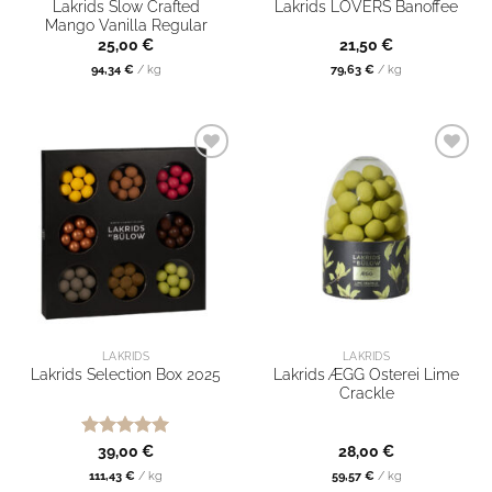
Lakrids Slow Crafted
Lakrids LOVERS Banoffee
Mango Vanilla Regular
25,00
€
21,50
€
94,34
€
/
kg
79,63
€
/
kg
LAKRIDS
LAKRIDS
Lakrids ÆGG Osterei Lime
Lakrids Selection Box 2025
Crackle
Bewertet
39,00
€
28,00
€
mit
5
von
111,43
€
/
kg
59,57
€
/
kg
5