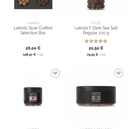
LAKRIDS
FOOD
Lakrids Slow Crafted
Lakrids F Dark Sea Salt
Selection Box
Regular 270 g
Bewertet
26,00
€
20,50
€
mit
5
von
148,57
€
/
kg
75,93
€
/
kg
5