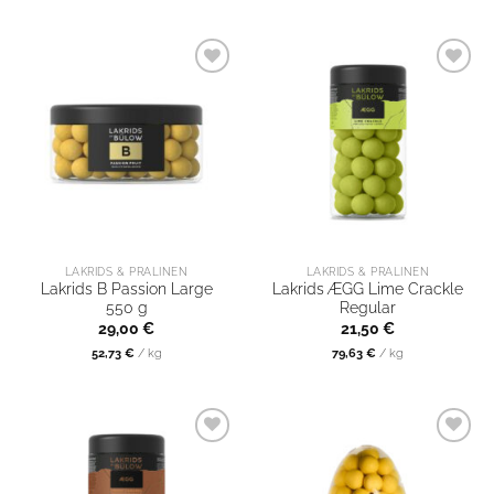
LAKRIDS & PRALINEN
LAKRIDS & PRALINEN
Lakrids B Passion Large
Lakrids ÆGG Lime Crackle
550 g
Regular
29,00
€
21,50
€
52,73
€
/
kg
79,63
€
/
kg