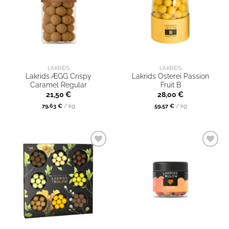
LAKRIDS
LAKRIDS
Lakrids ÆGG Crispy
Lakrids Osterei Passion
Caramel Regular
Fruit B
21,50
€
28,00
€
79,63
€
/
kg
59,57
€
/
kg