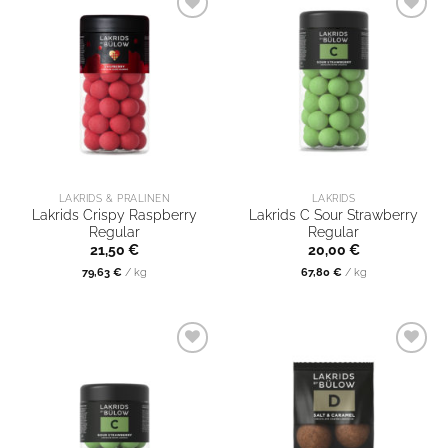
LAKRIDS & PRALINEN
LAKRIDS
Lakrids Crispy Raspberry
Lakrids C Sour Strawberry
Regular
Regular
21,50
€
20,00
€
79,63
€
/
kg
67,80
€
/
kg