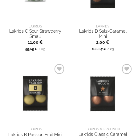
LAKRIDS
LAKRIDS
Lakrids C Sour Strawberry
Lakrids D Salz-Caramel
Small
Mini
11,00
€
2,00
€
95,65
€
/
kg
166,67
€
/
kg
LAKRIDS
LAKRIDS & PRALINEN
Lakrids Classic Caramel
Lakrids B Passion Fruit Mini