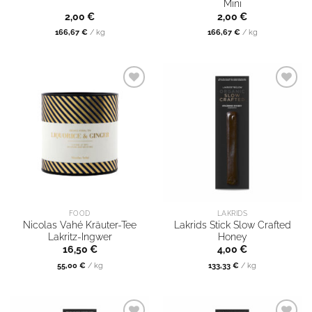
Mini
2,00
€
2,00
€
166,67
€
/
kg
166,67
€
/
kg
FOOD
LAKRIDS
Nicolas Vahé Kräuter-Tee
Lakrids Stick Slow Crafted
Lakritz-Ingwer
Honey
16,50
€
4,00
€
55,00
€
/
kg
133,33
€
/
kg