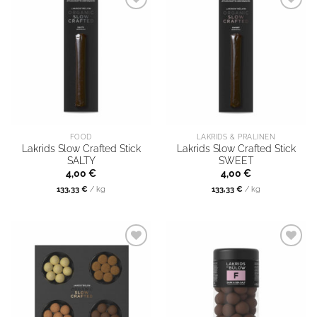
FOOD
LAKRIDS & PRALINEN
Lakrids Slow Crafted Stick
Lakrids Slow Crafted Stick
SALTY
SWEET
4,00
€
4,00
€
133,33
€
/
kg
133,33
€
/
kg