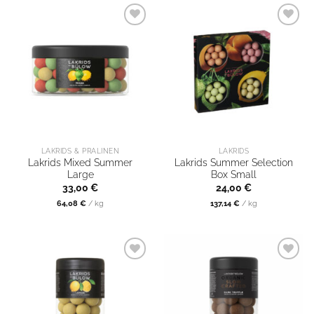
LAKRIDS & PRALINEN
LAKRIDS
Lakrids Mixed Summer
Lakrids Summer Selection
Large
Box Small
33,00
€
24,00
€
64,08
€
/
kg
137,14
€
/
kg