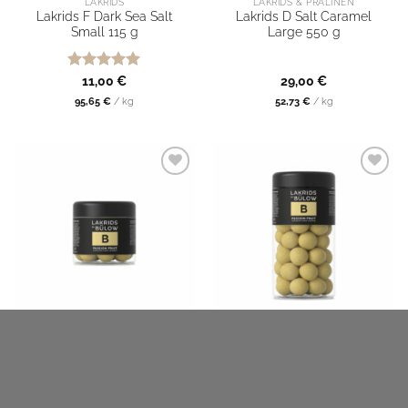
LAKRIDS
LAKRIDS & PRALINEN
Lakrids F Dark Sea Salt
Lakrids D Salt Caramel
Small 115 g
Large 550 g
Bewertet
11,00
€
29,00
€
mit
5
von
95,65
€
/
kg
52,73
€
/
kg
5
FOOD
LAKRIDS
Lakrids B Passion Fruit
Lakrids B Passion Fruit
Small 115 g
Regular 270 g