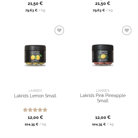
21,50
€
21,50
€
79,63
€
/
kg
79,63
€
/
kg
LAKRIDS
LAKRIDS
Lakrids Pink Pineapple
Lakrids Lemon Small
Small
Bewertet
12,00
€
12,00
€
mit
5
von
104,35
€
/
kg
104,35
€
/
kg
5