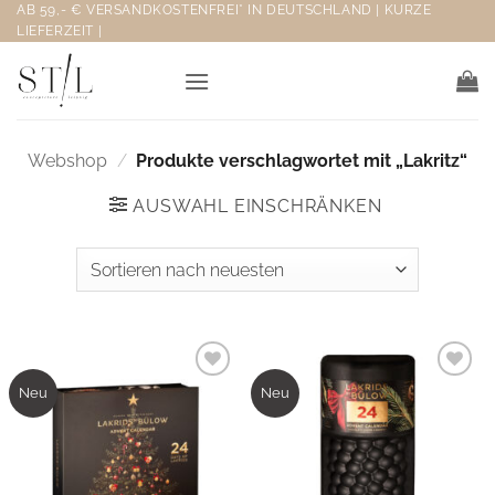
Zum
AB 59,- € VERSANDKOSTENFREI* IN DEUTSCHLAND | KURZE
LIEFERZEIT |
Inhalt
springen
Webshop
/
Produkte verschlagwortet mit „Lakritz“
AUSWAHL EINSCHRÄNKEN
Neu
Neu