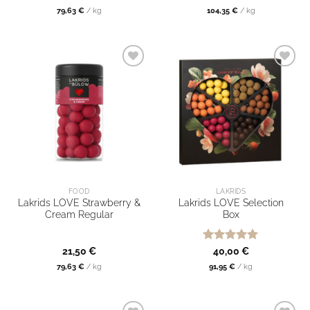
mit
5
von
79,63
€
/
kg
104,35
€
/
kg
5
FOOD
LAKRIDS
Lakrids LOVE Strawberry &
Lakrids LOVE Selection
Cream Regular
Box
Bewertet
21,50
€
40,00
€
mit
5
von
79,63
€
/
kg
91,95
€
/
kg
5