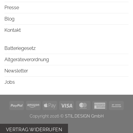
Presse
Blog
Kontakt
Batteriegesetz
Altgeräteverordnung
Newsletter
Jobs
PayPal
Amazon
Apple
Visa
MasterCard
American
Bank
Pay
Express
Trans
Copyright 2026 ©
STIL.DESIGN GmbH
VERTRAG WIDERRUFEN