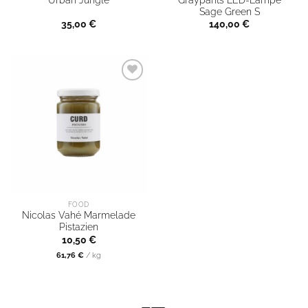
Urban Jungle
Sage Green S
35,00
€
140,00
€
FOOD
Nicolas Vahé Marmelade
Pistazien
10,50
€
61,76
€
/
kg