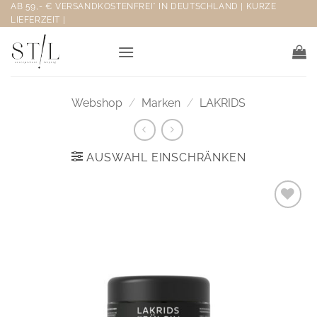
Zum
AB 59,- € VERSANDKOSTENFREI* IN DEUTSCHLAND | KURZE
LIEFERZEIT |
Inhalt
springen
Webshop
/
Marken
/
LAKRIDS
AUSWAHL EINSCHRÄNKEN