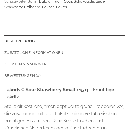
Schlagwörter:
Johan Bülow
,
Frucht
,
Sour
,
Schokolade
,
Sauer
,
Strawberry
,
Erdbeere
,
Lakrids
,
Lakritz
BESCHREIBUNG
ZUSÄTZLICHE INFORMATIONEN
ZUTATEN & NÄHRWERTE
BEWERTUNGEN (0)
Lakrids C Sour Strawberry Small 115 g – Fruchtige
Lakritz
Stelle dir köstliche, frisch gepflückte grüne Erdbeeren vor,
die zusammen mit roter Lakritze einen verführerischen,
fruchtigen Biss haben. Genieße die frischen und
säuerlichen Noten knackiger, grüner Erdbeeren in