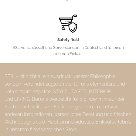
Safety first!
SSL verschlüsselt und Serverstandort in Deutschland für einen
sicheren Einkauf
STIL – ist nicht allein Ausdruck unserer Philosophie,
sondern verbindet zugleich vier für uns elementare und
untrennbare Aspekte: STYLE , TASTE, INTERIOR
und LIVING. Bei uns werdet Ihr fündig, wenn Ihr auf der
Suche nach zeitlosen, Einrichtungsideen, mal etwas
anderen Inspirationen, persönlicher Beratung und frischen
Wohndesigns seid. Habt ein individuelles Einkaufserlebnis
in unserem finessenreichen Store.