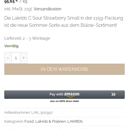
95,65
€
/
kg
inkl. MwSt.
zzgl.
Versandkosten
Die Lakrids C Sour Strawberry Small in der 115g-Packung
ist die neue Sommer-Sorte aus dem Bülow-Sortiment!
Lieferzeit:
2 - 3 Werktage
Vorrätig
Lakrids C Sour Strawberry Small Menge
IN DEN WARENKORB
Artikelnummer:
LAK_501397
Kategorien:
Food
,
Lakrids & Pralinen
,
LAKRIDS