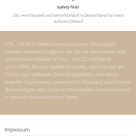
Safety first!
SSL verschlüsselt und Serverstandort in Deutschland für einen
sicheren Einkauf
STIL – ist nicht allein Ausdruck unserer Philosophie,
sondern verbindet zugleich vier für uns elementare und
untrennbare Aspekte: STYLE , TASTE, INTERIOR
und LIVING. Bei uns werdet Ihr fündig, wenn Ihr auf der
Suche nach zeitlosen, Einrichtungsideen, mal etwas
anderen Inspirationen, persönlicher Beratung und frischen
Wohndesigns seid. Habt ein individuelles Einkaufserlebnis
in unserem finessenreichen Store.
Impressum