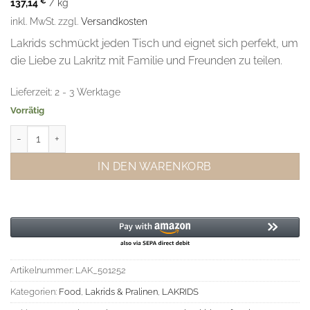
137,14
€
/
kg
inkl. MwSt.
zzgl.
Versandkosten
Lakrids schmückt jeden Tisch und eignet sich perfekt, um
die Liebe zu Lakritz mit Familie und Freunden zu teilen.
Lieferzeit:
2 - 3 Werktage
Vorrätig
Lakrids Summer Selection Box Small Menge
IN DEN WARENKORB
Artikelnummer:
LAK_501252
Kategorien:
Food
,
Lakrids & Pralinen
,
LAKRIDS