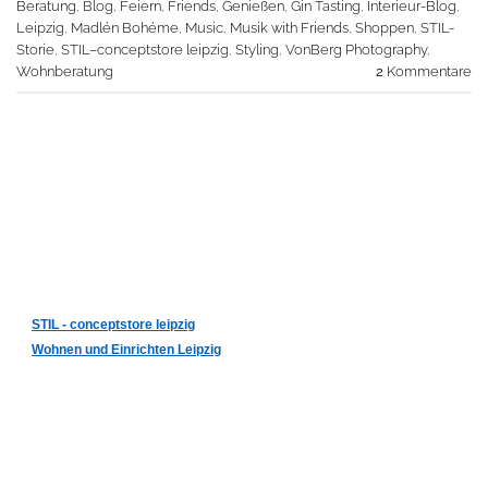
Beratung
,
Blog
,
Feiern
,
Friends
,
Genießen
,
Gin Tasting
,
Interieur-Blog
,
Leipzig
,
Madlén Bohéme
,
Music
,
Musik with Friends
,
Shoppen
,
STIL-
Storie
,
STIL–conceptstore leipzig
,
Styling
,
VonBerg Photography
,
Wohnberatung
2
Kommentare
STIL - conceptstore leipzig
Wohnen und Einrichten Leipzig