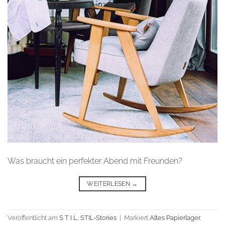
Was braucht ein perfekter Abend mit Freunden?
WEITERLESEN
→
Veröffentlicht am
S T I L
,
STIL-Stories
|
Markiert
Altes Papierlager
,