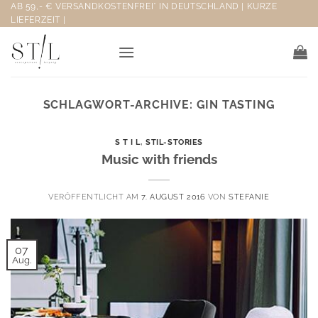
Zum
AB 59,- € VERSANDKOSTENFREI* IN DEUTSCHLAND | KURZE
LIEFERZEIT |
Inhalt
springen
SCHLAGWORT-ARCHIVE:
GIN TASTING
S T I L
,
STIL-STORIES
Music with friends
VERÖFFENTLICHT AM
7. AUGUST 2016
VON
STEFANIE
07
Aug.