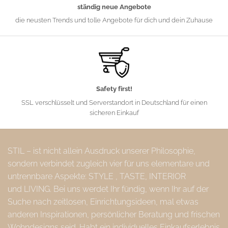
ständig neue Angebote
die neusten Trends und tolle Angebote für dich und dein Zuhause
Safety first!
SSL verschlüsselt und Serverstandort in Deutschland für einen
sicheren Einkauf
STIL – ist nicht allein Ausdruck unserer Philosophie,
sondern verbindet zugleich vier für uns elementare und
untrennbare Aspekte: STYLE , TASTE, INTERIOR
und LIVING. Bei uns werdet Ihr fündig, wenn Ihr auf der
Suche nach zeitlosen, Einrichtungsideen, mal etwas
anderen Inspirationen, persönlicher Beratung und frischen
Wohndesigns seid. Habt ein individuelles Einkaufserlebnis