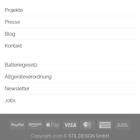
Projekte
Presse
Blog
Kontakt
Batteriegesetz
Altgeräteverordnung
Newsletter
Jobs
PayPal
Amazon
Apple
Visa
MasterCard
American
Bank
Pay
Express
Trans
Copyright 2026 ©
STIL.DESIGN GmbH