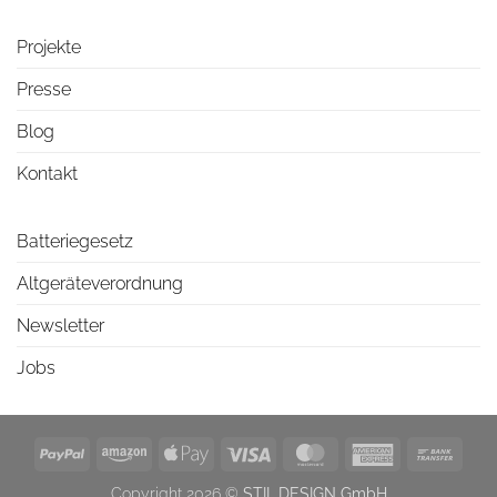
Projekte
Presse
Blog
Kontakt
Batteriegesetz
Altgeräteverordnung
Newsletter
Jobs
PayPal
Amazon
Apple
Visa
MasterCard
American
Bank
Pay
Express
Trans
Copyright 2026 ©
STIL.DESIGN GmbH