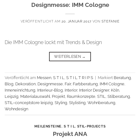
Designmesse: IMM Cologne
VERÖFFENTLICHT AM
20. JANUAR 2017
VON
STEFANIE
Die IMM Cologne lockt mit Trends & Design
WEITERLESEN
→
Veröffentlicht am
Messen
,
S T I L
,
S T I L T R I P S
|
Markiert
Beratung
,
Blog
,
Dekoration
,
Designmesse
,
Fair
,
Farbberatung
,
IMM Cologne
,
Inneneinrichtung
,
Interieur-Blog
,
Interior
,
Interior Designer
,
Köln
,
Leipzig
,
Materialauswahl
,
Projekt
,
Raumkonzepte
,
STIL
,
Stilberatung
,
STIL–conceptstore leipzig
,
Styling
,
Stylisting
,
Wohnberatung
,
Wohndesign
MEILENSTEINE
,
S T I L
,
STIL-PROJECTS
Projekt ANA