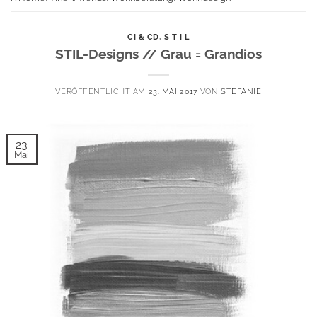
CI & CD
,
S T I L
STIL-Designs // Grau = Grandios
VERÖFFENTLICHT AM
23. MAI 2017
VON
STEFANIE
23
Mai