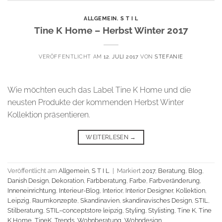
ALLGEMEIN
,
S T I L
Tine K Home – Herbst Winter 2017
VERÖFFENTLICHT AM
12. JULI 2017
VON
STEFANIE
Wie möchten euch das Label Tine K Home und die
neusten Produkte der kommenden Herbst Winter
Kollektion präsentieren.
WEITERLESEN
→
Veröffentlicht am
Allgemein
,
S T I L
|
Markiert
2017
,
Beratung
,
Blog
,
Danish Design
,
Dekoration
,
Farbberatung
,
Farbe
,
Farbveränderung
,
Inneneinrichtung
,
Interieur-Blog
,
Interior
,
Interior Designer
,
Kollektion
,
Leipzig
,
Raumkonzepte
,
Skandinavien
,
skandinavisches Design
,
STIL
,
Stilberatung
,
STIL–conceptstore leipzig
,
Styling
,
Stylisting
,
Tine K
,
Tine
K Home
,
TineK
,
Trends
,
Wohnberatung
,
Wohndesign