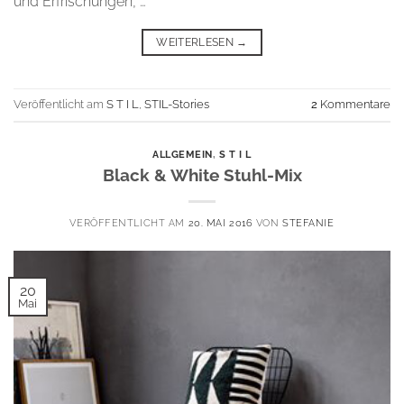
und Erfrischungen, …
WEITERLESEN
→
Veröffentlicht am
S T I L
,
STIL-Stories
2
Kommentare
ALLGEMEIN
,
S T I L
Black & White Stuhl-Mix
VERÖFFENTLICHT AM
20. MAI 2016
VON
STEFANIE
20
Mai