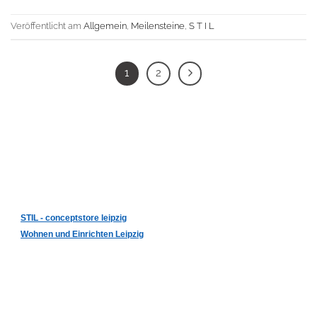
Veröffentlicht am
Allgemein
,
Meilensteine
,
S T I L
1
2
STIL - conceptstore leipzig
Wohnen und Einrichten Leipzig