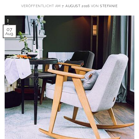
VERÖFFENTLICHT AM
7. AUGUST 2016
VON
STEFANIE
07
Aug.