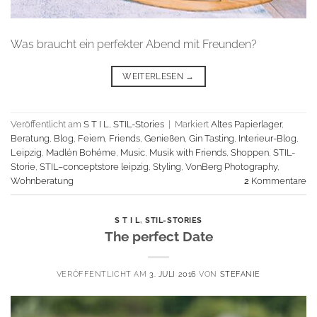
Was braucht ein perfekter Abend mit Freunden?
WEITERLESEN
→
Veröffentlicht am
S T I L
,
STIL-Stories
|
Markiert
Altes Papierlager
,
Beratung
,
Blog
,
Feiern
,
Friends
,
Genießen
,
Gin Tasting
,
Interieur-Blog
,
Leipzig
,
Madlén Bohéme
,
Music
,
Musik with Friends
,
Shoppen
,
STIL-
Storie
,
STIL–conceptstore leipzig
,
Styling
,
VonBerg Photography
,
Wohnberatung
2
Kommentare
S T I L
,
STIL-STORIES
The perfect Date
VERÖFFENTLICHT AM
3. JULI 2016
VON
STEFANIE