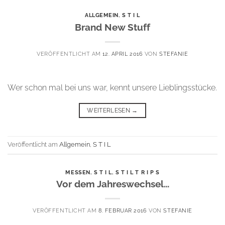
ALLGEMEIN
,
S T I L
Brand New Stuff
VERÖFFENTLICHT AM
12. APRIL 2016
VON
STEFANIE
Wer schon mal bei uns war, kennt unsere Lieblingsstücke.
WEITERLESEN
→
Veröffentlicht am
Allgemein
,
S T I L
MESSEN
,
S T I L
,
S T I L T R I P S
Vor dem Jahreswechsel…
VERÖFFENTLICHT AM
8. FEBRUAR 2016
VON
STEFANIE