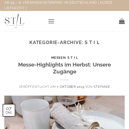
Zum
AB 59,- € VERSANDKOSTENFREI* IN DEUTSCHLAND | KURZE
LIEFERZEIT |
Inhalt
springen
KATEGORIE-ARCHIVE:
S T I L
MESSEN
,
S T I L
Messe-Highlights im Herbst: Unsere
Zugänge
VERÖFFENTLICHT AM
7. OKTOBER 2019
VON
STEFANIE
07
Okt.