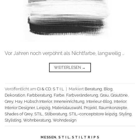
Vor Jahren noch verpöhnt als Nichtfarbe, langweilig …
WEITERLESEN
→
Veröffentlicht am
CI & CD
,
S T I L
|
Markiert
Beratung
,
Blog
,
Dekoration
,
Farbberatung
,
Farbe
,
Farbveränderung
,
Grau
,
Grautöne
,
Grey
,
Hay
,
Hübsch Interior
,
Inneneinrichtung
,
Interieur-Blog
,
Interior
,
Interior Designer
,
Leipzig
,
Materialauswahl
,
Projekt
,
Raumkonzepte
,
Shades of Grey
,
STIL
,
Stilberatung
,
STIL–conceptstore leipzig
,
Styling
,
Stylisting
,
Wohnberatung
,
Wohndesign
MESSEN
,
S T I L
,
S T I L T R I P S