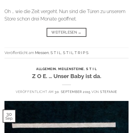
Oh … wie die Zeit vergeht. Nun sind die Türen zu unserem
Store schon drei Monate geöffnet.
WEITERLESEN
→
Veröffentlicht am
Messen
,
S T I L
,
S T I L T R I P S
ALLGEMEIN
,
MEILENSTEINE
,
S T I L
Z O E. … Unser Baby ist da.
VERÖFFENTLICHT AM
30. SEPTEMBER 2015
VON
STEFANIE
30
Sep.