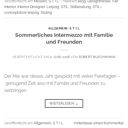
Veröffentlicht am
Messen
,
S T I L
|
Markiert
Blog
,
Designmesse
,
Fair
,
Interior
,
Interior Designer
,
Leipzig
,
STIL
,
Stilberatung
,
STIL–
conceptstore leipzig
,
Styling
ALLGEMEIN
,
S T I L
Sommerliches Intermezzo mit Familie
und Freunden
VERÖFFENTLICHT AM
2. JUNI 2018
VON
ROBERT BUSCHMANN
Der Mai war dieses Jahr gespickt mit vielen Feiertagen –
genügend Zeit also mit Familie und Freunden zu
verbringen.
WEITERLESEN
→
Veröffentlicht am
Allgemein
,
S T I L
Hinterlasse einen Kommentar